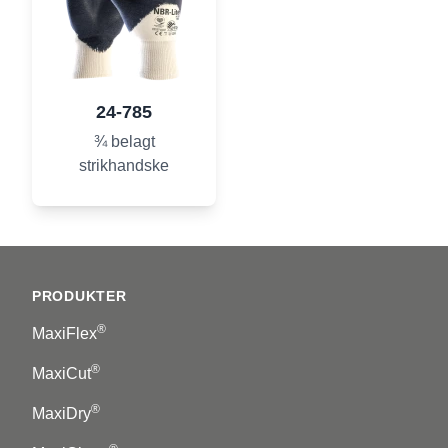
24-785
¾ belagt
strikhandske
Footer
PRODUKTER
®
MaxiFlex
®
MaxiCut
®
MaxiDry