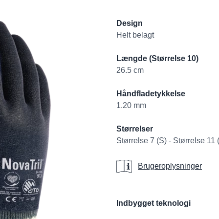
Product informati
Design
Helt belagt
Længde (Størrelse 10)
26.5 cm
Håndfladetykkelse
1.20 mm
Størrelser
Størrelse 7 (S) - Størrelse 11
Brugeroplysninge
Brugeroplysninger
Additional details
Indbygget teknologi