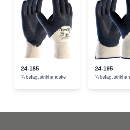
24-185
24-195
¾ belagt strikhandske
¾ belagt strikha
Footer