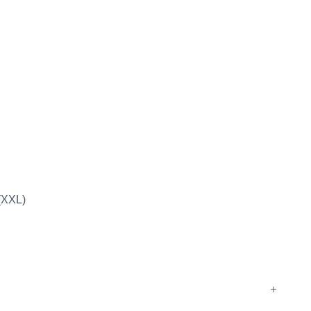
on
 (XXL)
r