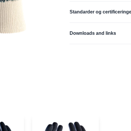
Robust og holdbar nitrilb
Standarder og certificering
Sømløst bomuldsfor giver 
Anatomisk designet håndf
EN 388:2016 + A1:201
Downloads and links
Godt greb både under våde
Afviser fedt og olie
EU-Overensstemmelsese
Ideel erstatning for læde
EU-Overensstemmelsese
Fantastisk slidstyrk
Materialesikkerhedsdata
Materialesikkerhedsdata
Produktdataark
Produktdataark
Brugeroplysninger