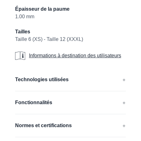
Épaisseur de la paume
1.00 mm
Tailles
Taille 6 (XS) - Taille 12 (XXXL)
Informations à destination des util
Informations à destination des utilisateurs
Additional details
Technologies utilisées
®
®
®
AIRtech
, DURAtech
, ERGOtech
,
Fonctionnalités
®
®
GRIPtech
, HandCare
En savoir plus
Sans silicone
Normes et certifications
Compatible avec les écrans tactiles