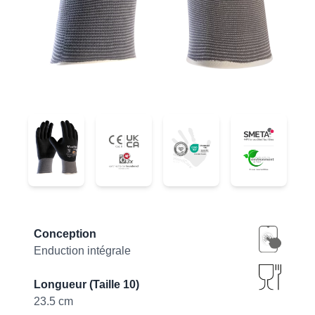
34-876
34-876
34-876
34-876
Product information
Conception
Enduction intégrale
Longueur (Taille 10)
23.5 cm