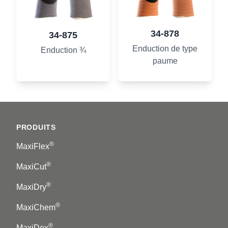
34-878
34-875
Enduction de type
Enduction ¾
paume
Footer
PRODUITS
®
MaxiFlex
®
MaxiCut
®
MaxiDry
®
MaxiChem
®
MaxiDex