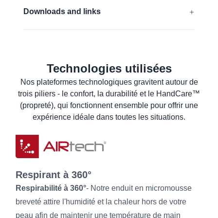
Contact alimentaire (Union européenne)
EN 388:2016 + A1:2018:
4131A
Downloads and links
FDA compliant
EN 16350:2014:
Rᵥ < 1,0 x 10⁸ Ω.
Déclaration UE de conformité
En savoir plus
Déclaration de conformité du produit à usage
alimentaire
Technologies utilisées
Fiche de données de sécurité
Nos plateformes technologiques gravitent autour de
trois piliers - le confort, la durabilité et le HandCare™
Fiche de données du produit
(propreté), qui fonctionnent ensemble pour offrir une
Instructions de lavage
expérience idéale dans toutes les situations.
Informations à destination des utilisateurs
Respirant à 360°
Respirabilité à 360°
- Notre enduit en micromousse
breveté attire l'humidité et la chaleur hors de votre
peau afin de maintenir une température de main