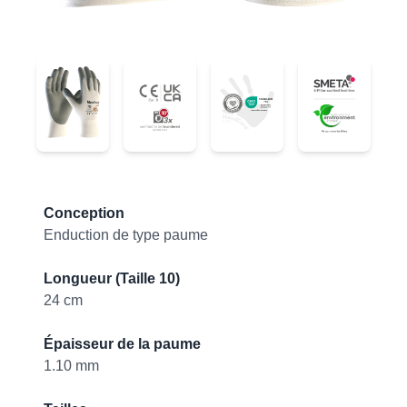
34-800
34-800
34-800
34-800
Product information
Conception
Enduction de type paume
Longueur (Taille 10)
24 cm
Épaisseur de la paume
1.10 mm