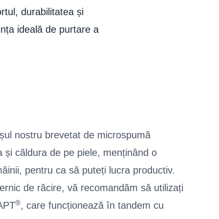
tul, durabilitatea și
i
ța ideală de purtare a
ișul nostru brevetat de microspumă
 și căldura de pe piele, menținând o
nii, pentru ca să puteți lucra productiv.
ernic de răcire, vă recomandăm să utilizați
®
-APT
, care funcționează în tandem cu