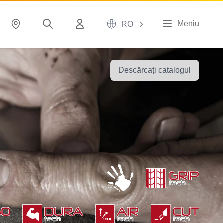
Meniu
RO
Descărcați catalogul