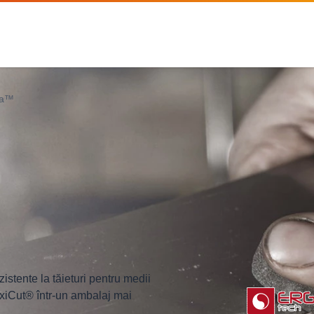
ra™
tente la tăieturi pentru medii
xiCut® într-un ambalaj mai