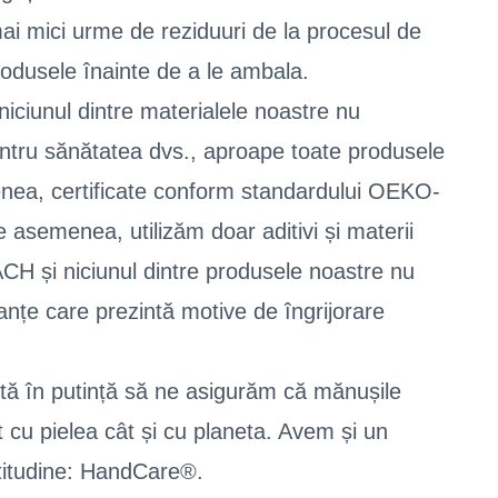
mai mici urme de reziduuri de la procesul de
odusele înainte de a le ambala.
niciunul dintre materialele noastre nu
entru sănătatea dvs., aproape toate produsele
nea, certificate conform standardului OEKO-
semenea, utilizăm doar aditivi și materii
H și niciunul dintre produsele noastre nu
nțe care prezintă motive de îngrijorare
tă în putință să ne asigurăm că mănușile
 cu pielea cât și cu planeta. Avem și un
titudine: HandCare®.