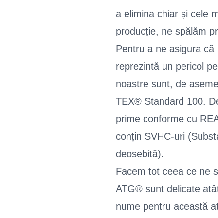
a elimina chiar și cele 
producție, ne spălăm pr
Pentru a ne asigura că 
reprezintă un pericol p
noastre sunt, de aseme
TEX® Standard 100. De a
prime conforme cu REAC
conțin SVHC-uri (Substa
deosebită).
Facem tot ceea ce ne s
ATG® sunt delicate atât
nume pentru această a