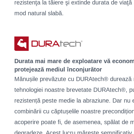
rezistenţa la tăiere şi extinde durata de viaţă
mod natural slabă.
Durata mai mare de exploatare vă economi
protejează mediul înconjurător
Mănușile prevăzute cu DURAtech® durează m
tehnologiei noastre brevetate DURAtech®, p
rezistență peste medie la abraziune. Dar nu e
combinării cu căptușelile noastre precondițion
acoperire poate fi, de asemenea, spălat de m
degradeze. Acest lucru mărește semnificativ 