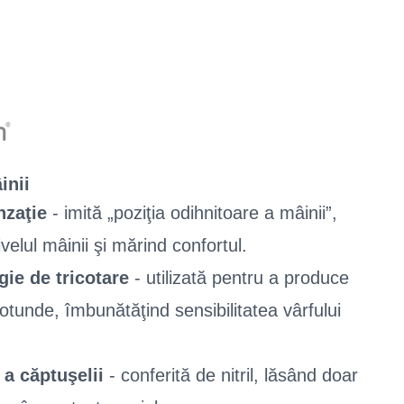
inii
nzaţie
- imită „poziţia odihnitoare a mâinii”,
elul mâinii şi mărind confortul.
ie de tricotare
- utilizată pentru a produce
rotunde, îmbunătăţind sensibilitatea vârfului
 a căptuşelii
- conferită de nitril, lăsând doar