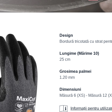
Product informati
Design
Bordură tricotată cu strat pen
Lungime (Mărime 10)
25 cm
Grosimea palmei
1.20 mm
Dimensiuni
Măsură 6 (XS) - Măsură 12 (
Informații pentru u
Informații pentru utilizat