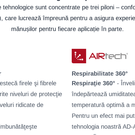
Instrucţiuni de spălare
tehnologice sunt concentrate pe trei piloni – confor
Informații pentru utilizator
 care lucrează împreună pentru a asigura experien
mănușilor pentru fiecare aplicație în parte.
r
Respirabilitate 360°
tecă firele şi fibrele
Respiraţie 360°
- Învel
ite niveluri de protecţie
îndepărtează umiditatea
veluri ridicate de
temperatură optimă a mâi
Pentru un efect mai put
 îmbunătăţeşte
tehnologia noastră AD