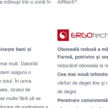
®
 a mănuşii într-o zonă în
AIRtech
.
sește bani și
Oboseală redusă a mâ
Formă, potrivire şi se
ai mult. Datorită
reducând oboseala la niv
utem asigura o
Cea mai nouă tehnolog
 totul. În urma
vârfuri de deget line şi 
ate, stratul de
de deget.
ai multe fără să se
Penetrare consistentă
durata de exploatare a