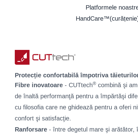
Platformele noastre 
HandCare™(curățenie),
Protecție confortabilă împotriva tăieturilo
®
Fibre inovatoare
- CUTtech
combină şi ames
de înaltă performanţă pentru a împărtăşi difer
cu filosofia care ne ghidează pentru a oferi ni
confort şi satisfacţie.
Ranforsare
- între degetul mare şi arătător,