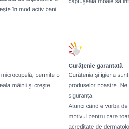
căptuşeala moale să int
ște în mod activ bani,
Curățenie garantată
ul microcupelă, permite o
Curățenia și igiena sun
ala mâinii şi creşte
produselor noastre. Ne
siguranța.
Atunci când e vorba de 
motivul pentru care toa
acreditate de dermatolog