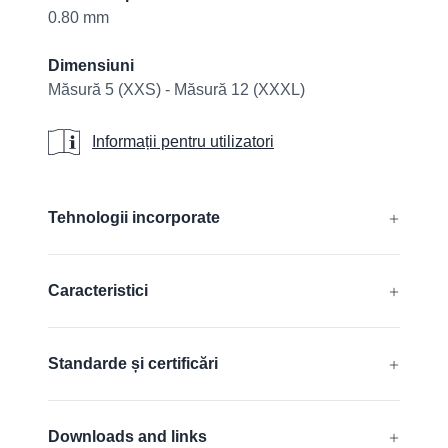
0.80 mm
Dimensiuni
Măsură 5 (XXS) - Măsură 12 (XXXL)
Informații pentru utilizatori
Informații pentru utilizatori
Additional details
Tehnologii incorporate
®
®
®
AIRtech
, DURAtech
, ERGOtech
,
Caracteristici
®
®
GRIPtech
, HandCare
Aflați mai multe
Fără silicon
Standarde și certificări
Adecvate pentru utilizarea ecranelor
tactile
EN 388:2016 + A1:2018:
3121A
Downloads and links
FDA compliant