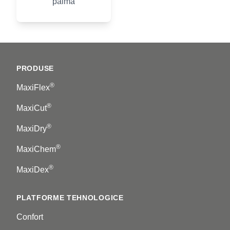
palmă
Footer
PRODUSE
®
MaxiFlex
®
MaxiCut
®
MaxiDry
®
MaxiChem
®
MaxiDex
PLATFORME TEHNOLOGICE
Confort