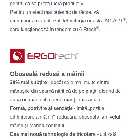
pentru ca să puteți lucra productiv.
Pentru un efect mai puternic de răcire, vă
®
recomandăm să utilizați tehnologia noastră AD-APT
,
®
care funcționează în tandem cu AIRtech
.
Oboseală redusă a mâinii
30% mai subţire
- decât cele mai multe dintre
mănuşile din spumă nitrilică de pe piaţă, oferind de
două ori mai multă performanţă mecanică.
Formă, potrivire şi senzaţie
- imită „poziţia
odihnitoare a mâinii”, reducând oboseala la nivelul
mâinii şi mărind confortul.
Cea mai nouă tehnologie de tricotare
- utilizată