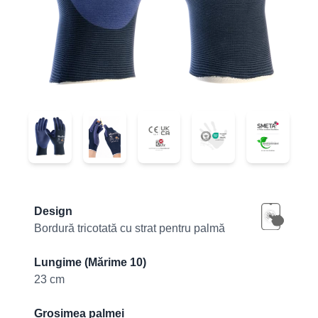
34-274
34-274
34-274
34-274
34-274
Product information
Design
Bordură tricotată cu strat pentru palmă
Lungime (Mărime 10)
23 cm
Grosimea palmei