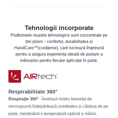
Aflați mai multe
Declarația de conformitate UE
Declarația de conformitate UE
Tehnologii incorporate
Fişă de informaţii de securitate
Platformele noastre tehnologice sunt concentrate pe
Fișă cu date despre produs
trei piloni – confortul, durabilitatea și
Instrucţiuni de spălare
HandCare™(curățenie), care lucrează împreună
Informații pentru utilizatori
pentru a asigura experiența ideală de purtare a
mănușilor pentru fiecare aplicație în parte.
Respirabilitate 360°
Respiraţie 360°
- Învelișul nostru brevetat de
microspumă îndepărtează umiditatea și căldura de pe
piele, menținând o temperatură optimă a mâinii,