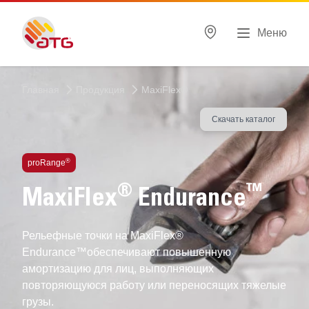
Меню
Главная
Продукция
MaxiFlex®
Скачать каталог
®
proRange
®
™
MaxiFlex
Endurance
Рельефные точки на MaxiFlex®
Endurance™обеспечивают повышенную
амортизацию для лиц, выполняющих
повторяющуюся работу или переносящих тяжелые
грузы.