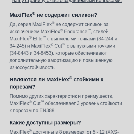
нашу страницу с часто задаваемыми вопросами.
®
MaxiFlex
не содержит силикон?
®
Да, серия MaxiFlex
не содержит силикон за
®
™
исключением MaxiFlex
Endurance
, стилей
®
™
MaxiFlex
Elite
с выпуклыми точками (34-244 и
®
™
34-245) и MaxiFlex
Cut
с выпуклыми точками
(34-8443 и 34-8453), которые обеспечивают
дополнительную амортизацию и повышенную
износоустойчивость.
®
Являются ли MaxiFlex
стойкими к
порезам?
Помимо других характеристик и преимуществ,
®
™
MaxiFlex
Cut
обеспечивает 3 уровень стойкости
к порезам по EN388.
Какие доступны размеры?
®
MaxiFlex
доступны в 8 размерах, от 5 - 12 (XXS-