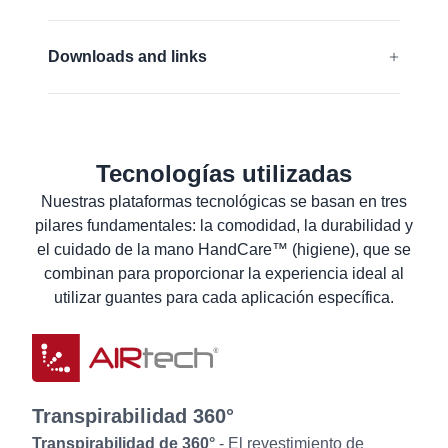
EN 388:2016 + A1:2018:
4131A
Downloads and links
Más información
Declaración UE de conformidad
Hoja de datos de seguridad de materiales
Tecnologías utilizadas
Datos técnicos del producto
Nuestras plataformas tecnológicas se basan en tres
Instrucciones de lavado
pilares fundamentales: la comodidad, la durabilidad y
Información para el usuario
el cuidado de la mano HandCare™ (higiene), que se
combinan para proporcionar la experiencia ideal al
utilizar guantes para cada aplicación específica.
Transpirabilidad 360°
Transpirabilidad de 360°
- El revestimiento de