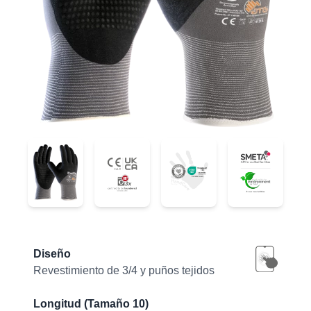
34-845
34-845
34-845
34-845
Product information
Diseño
Revestimiento de 3/4 y puños tejidos
Longitud (Tamaño 10)