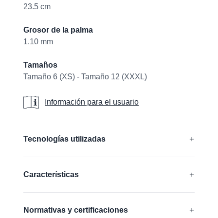
23.5 cm
Grosor de la palma
1.10 mm
Tamaños
Tamaño 6 (XS) - Tamaño 12 (XXXL)
Información para el usuario
Información para el usuario
Additional details
Tecnologías utilizadas
®
®
®
AIRtech
, DURAtech
, ERGOtech
,
Características
®
®
GRIPtech
, HandCare
Más información
Compatible con pantallas táctiles
Normativas y certificaciones