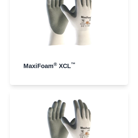
®
™
MaxiFoam
XCL