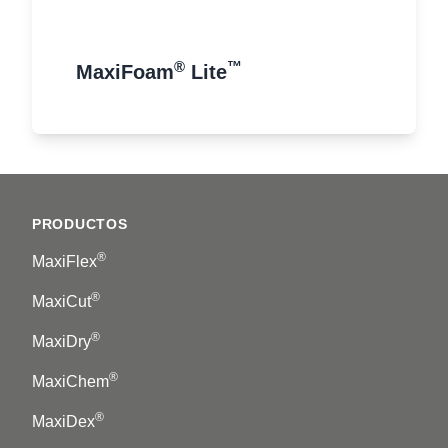
®
™
MaxiFoam
Lite
Footer
PRODUCTOS
®
MaxiFlex
®
MaxiCut
®
MaxiDry
®
MaxiChem
®
MaxiDex