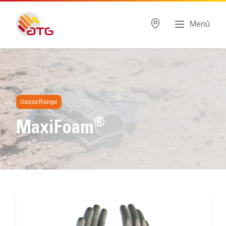
Menú
Inicio
Productos
classicRange
®
MaxiFoam