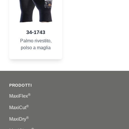
34-1743
Palmo rivestito,
polso a maglia
Footer
PRODOTTI
®
MaxiFlex
®
MaxiCut
®
MaxiDry