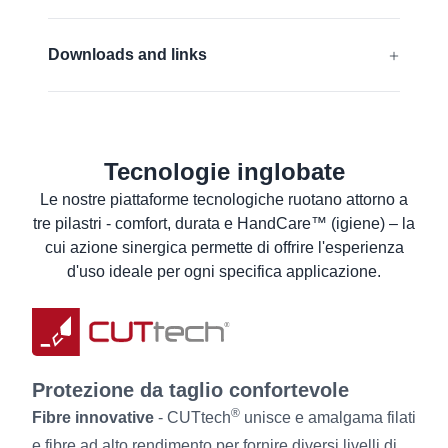
EN 388:2016 + A1:2018:
4331B
Downloads and links
ANSI/ISEA 105 (2016):
A2
Dichiarazione di conformità UE
Per saperne di più
Scheda di sicurezza
Tecnologie inglobate
Scheda tecnica del prodotto
Le nostre piattaforme tecnologiche ruotano attorno a
Istruzioni per il lavaggio
tre pilastri - comfort, durata e HandCare™ (igiene) – la
Informazioni per l’utilizzatore
cui azione sinergica permette di offrire l'esperienza
d'uso ideale per ogni specifica applicazione.
Protezione da taglio confortevole
®
Fibre innovative
- CUTtech
unisce e amalgama filati
e fibre ad alto rendimento per fornire diversi livelli di