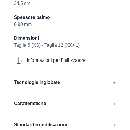
24.5 cm
Spessore palmo
0.90 mm
Dimensioni
Taglia 6 (XS) - Taglia 12 (XXXL)
Informazioni per l’utilizzatore
Informazioni per l’utilizzatore
Additional details
Tecnologie inglobate
®
®
®
®
AIRtech
, CUTtech
, DURAtech
, ERGOtech
,
Caratteristiche
®
®
GRIPtech
, HandCare
Per saperne di più
Compatibile con i touchscreen
Standard e certificazioni