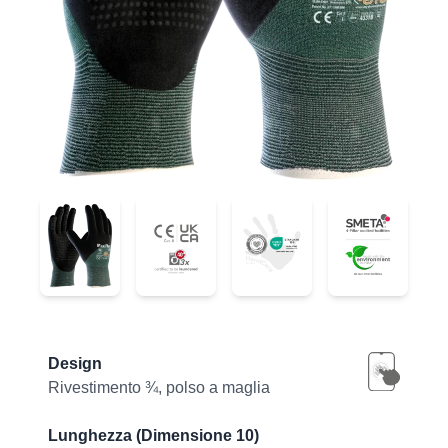
34-8453
34-8453
34-8453
34-8453
Product information
Design
Rivestimento ¾, polso a maglia
Lunghezza (Dimensione 10)