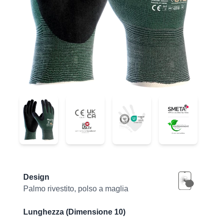
34-8743
34-8743
34-8743
34-8743
Product information
Design
Palmo rivestito, polso a maglia
Lunghezza (Dimensione 10)