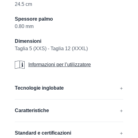
24.5 cm
Spessore palmo
0.80 mm
Dimensioni
Taglia 5 (XXS) - Taglia 12 (XXXL)
Informazioni per l’utilizzatore
Informazioni per l’utilizzatore
Additional details
Tecnologie inglobate
®
®
®
®
AIRtech
, CUTtech
, DURAtech
, ERGOtech
,
Caratteristiche
®
®
GRIPtech
, HandCare
Per saperne di più
Senza silicone
Standard e certificazioni
FDA compliant