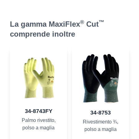
®
™
La gamma MaxiFlex
Cut
comprende inoltre
34-8743FY
34-8753
Palmo rivestito,
Rivestimento ¾,
polso a maglia
polso a maglia