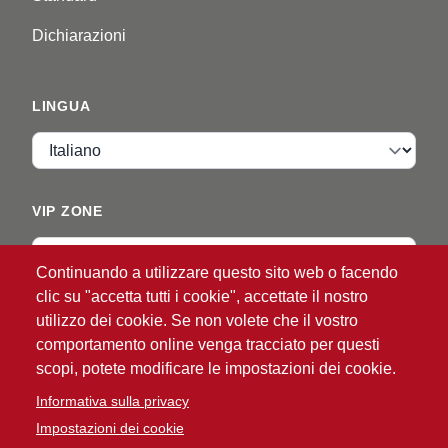
Dichiarazioni
LINGUA
Lingua
VIP ZONE
Accedi
Continuando a utilizzare questo sito web o facendo
clic su "accetta tutti i cookie", accettate il nostro
utilizzo dei cookie. Se non volete che il vostro
comportamento online venga tracciato per questi
scopi, potete modificare le impostazioni dei cookie.
Informativa sulla privacy
®
© 2026 ATG
Intelligent Glove Solutions. Tutti i diritti
Impostazioni dei cookie
riservati.