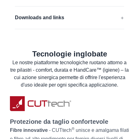
Compatibile con i touchscreen
EN 388:2016 + A1:2018:
4331B
Downloads and links
ANSI/ISEA 105 (2016):
A2
Dichiarazione di conformità UE
Per saperne di più
Scheda di sicurezza
Tecnologie inglobate
Scheda tecnica del prodotto
Le nostre piattaforme tecnologiche ruotano attorno a
Istruzioni per il lavaggio
tre pilastri - comfort, durata e HandCare™ (igiene) – la
Informazioni per l’utilizzatore
cui azione sinergica permette di offrire l'esperienza
d'uso ideale per ogni specifica applicazione.
Protezione da taglio confortevole
®
Fibre innovative
- CUTtech
unisce e amalgama filati
e fibre ad alto rendimento per fornire diversi livelli di