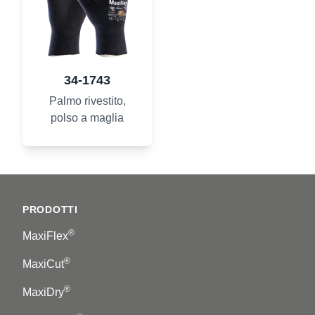
34-1743
Palmo rivestito,
polso a maglia
Footer
PRODOTTI
®
MaxiFlex
®
MaxiCut
®
MaxiDry