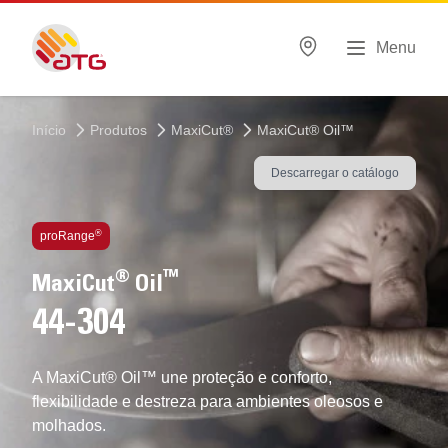
Menu
Início
Produtos
MaxiCut®
MaxiCut® Oil™
Descarregar o catálogo
Tecnologias usadas
®
proRange
®
™
MaxiCut
Oil
44-304
A MaxiCut® Oil™ une proteção e conforto,
flexibilidade e destreza para ambientes oleosos e
molhados​.