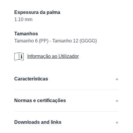
Espessura da palma
1.10 mm
Tamanhos
Tamanho 6 (PP) - Tamanho 12 (GGGG)
Informação ao Utilizador
Informação ao Utilizador
Additional details
Características
Livre de silicone
Normas e certificações
EN 388:2016 + A1:2018:
4341B
Downloads and links
EN 407:2020:
X1XXXX