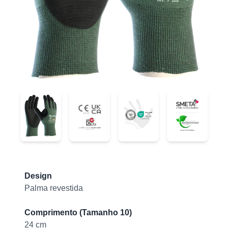
44-304
44-304
44-304
44-304
Product information
Design
Palma revestida
Comprimento (Tamanho 10)
24 cm