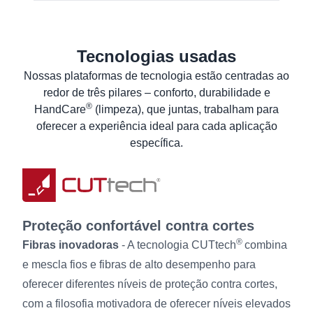
Declaração de conformidade UE
ANSI/ISEA 105 (2016):
A2
ANSI Declaration of product compliance
Tecnologias usadas
Saiba mais
Especificações Técnicas de Segurança do
Material
Nossas plataformas de tecnologia estão centradas ao
redor de três pilares – conforto, durabilidade e
Planilha de dados de produto
®
HandCare
(limpeza), que juntas, trabalham para
Instruções de Lavagem
oferecer a experiência ideal para cada aplicação
Informação ao Utilizador
específica.
Proteção confortável contra cortes
®
Fibras inovadoras
- A tecnologia CUTtech
combina
e mescla fios e fibras de alto desempenho para
oferecer diferentes níveis de proteção contra cortes,
com a filosofia motivadora de oferecer níveis elevados