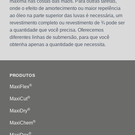
máxima nas costas das mãos. Para outras tarefas,
onde o efeito de amortecimento ou maior repelência
ao óleo na parte superior das luvas é necessária, um
revestimento completo ou revestimento de ¾ pode ser
a quantidade que você precisa. Oferecemos
diferentes linhas de submersão, para que você
obtenha apenas a quantidade que necessita.
Footer
PRODUTOS
®
MaxiFlex
®
MaxiCut
®
MaxiDry
®
MaxiChem
®
MaxiDex