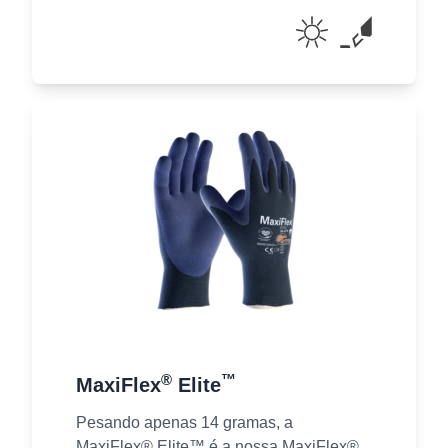
®
™
MaxiFlex
Elite
Pesando apenas 14 gramas, a
MaxiFlex® Elite™​ é a nossa MaxiFlex®