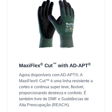
®
™
®
MaxiFlex
Cut
with AD-APT
Agora disponíveis com AD-APT®. A
MaxiFlex® Cut™ é uma linha resistente a
cortes e continua super leve, flexível,
proporcionando destreza e conforto. É
também livre de DMF e Susbtâncias de
Alta Preocupaçåo (REACH).