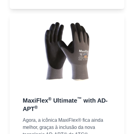
®
™
MaxiFlex
Ultimate
with AD-
®
APT
Agora, a icônica MaxiFlex® fica ainda
melhor, graças à inclusão da nova