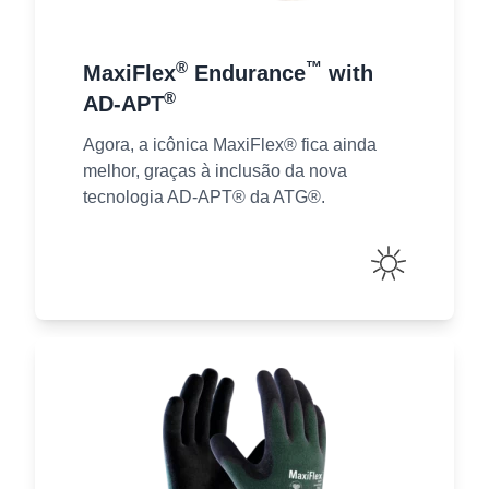
®
™
MaxiFlex
Endurance
with
®
AD-APT
Agora, a icônica MaxiFlex® fica ainda
melhor, graças à inclusão da nova
tecnologia AD-APT® da ATG®.