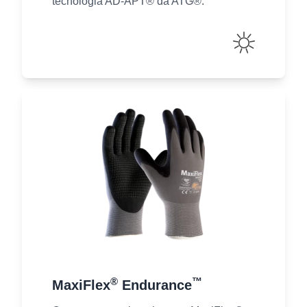
tecnologia AD-APT® da ATG®.
®
™
MaxiFlex
Endurance