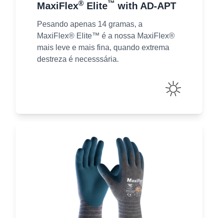
®
™
MaxiFlex
Elite
with AD-APT
Pesando apenas 14 gramas, a
MaxiFlex® Elite™​ é a nossa MaxiFlex®
mais leve e mais fina, quando extrema
destreza é necesssária.