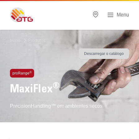
Menu
Início
Produtos
Descarregar o catálogo
®
proRange
®
MaxiFlex
PrecisionHandling™ em ambientes secos