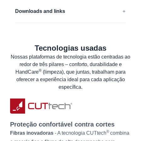
EN 388:2016 + A1:2018:
4X43F
Contato com alimentos (União Européia)
Downloads and links
EN 16350:2014:
Rᵥ < 1,0 x 10⁸ Ω.
FDA compliant
Declaração de conformidade UE
Livre de silicone
ANSI/ISEA 105 (2016):
A6
Declaração de conformidade do produto com
géneros alimenticios
Tecnologias usadas
Saiba mais
Especificações Técnicas de Segurança do
Nossas plataformas de tecnologia estão centradas ao
Material
redor de três pilares – conforto, durabilidade e
®
HandCare
(limpeza), que juntas, trabalham para
Planilha de dados de produto
oferecer a experiência ideal para cada aplicação
Instruções de Lavagem
específica.
Informação ao Utilizador
Proteção confortável contra cortes
®
Fibras inovadoras
- A tecnologia CUTtech
combina