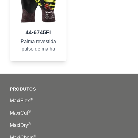
44-6745FI
Palma revestida
pulso de malha
Footer
PRODUTOS
®
MaxiFlex
®
MaxiCut
®
MaxiDry
®
MaxiChem