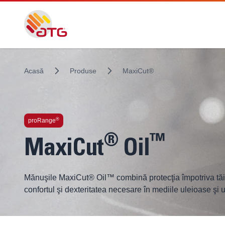
Acasă
Produse
MaxiCut®
®
proRange
®
™
MaxiCut
Oil
Mănuşile MaxiCut® Oil™ combină protecţia împotriva tăietu
confortul şi dexteritatea necesare în mediile uleioase şi