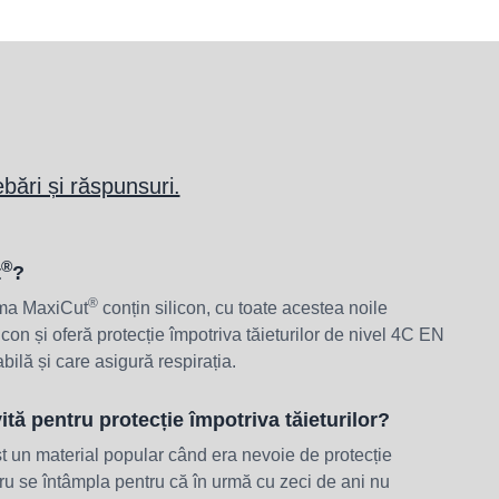
ebări și răspunsuri.
®
t
?
®
ama MaxiCut
conțin silicon, cu toate acestea noile
icon și oferă protecție împotriva tăieturilor de nivel 4C EN
bilă și care asigură respirația.
ită pentru protecție împotriva tăieturilor?
ost un material popular când era nevoie de protecție
ucru se întâmpla pentru că în urmă cu zeci de ani nu