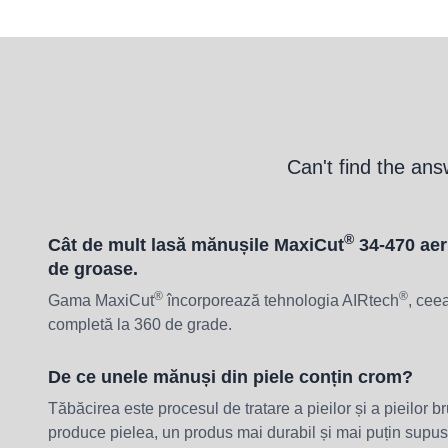
Can't find the ans
®
Cât de mult lasă mănușile MaxiCut
34-470 aer
de groase.
®
®
Gama MaxiCut
încorporează tehnologia AIRtech
, cee
completă la 360 de grade.
De ce unele mănuși din piele conțin crom?
Tăbăcirea este procesul de tratare a pieilor și a pieilor b
produce pielea, un produs mai durabil și mai puțin supu