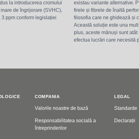
a dus la introducerea cromului
existau variante alternative
te mare de îngrijorare (SVHC),
firele și fibrele de înaltă perf
 3 ppm conform legislației
filosofia care ne ghidează și ca
Această soluție este una mult 
plus, aceste mănuși sunt atât 
efectua lucrări care necesită 
OLOGICE
COMPANIA
LEGAL
Valorile noastre de bază
Standarde
Responsabilitatea socială a
Declarații
întreprinderilor