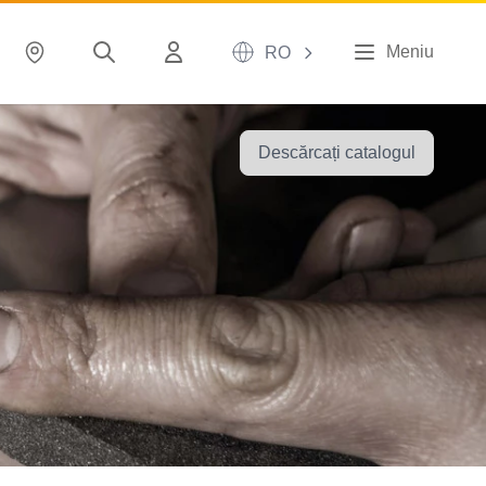
Meniu
RO
Descărcați catalogul