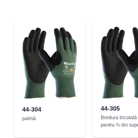
44-305
44-304
Bordura tricotată 
palmă
pentru ¾ din sup