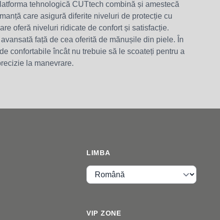
. Platforma tehnologică CUTtech combină și amestecă
ormanță care asigură diferite niveluri de protecție cu
re oferă niveluri ridicate de confort și satisfacție.
avansată față de cea oferită de mănușile din piele. În
de confortabile încât nu trebuie să le scoateți pentru a
precizie la manevrare.
LIMBA
Limba
VIP ZONE