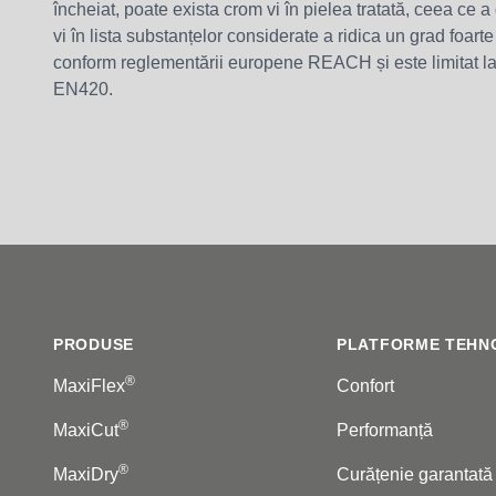
încheiat, poate exista crom vi în pielea tratată, ceea ce 
vi în lista substanțelor considerate a ridica un grad foar
conform reglementării europene REACH și este limitat la
EN420.
Footer
PRODUSE
PLATFORME TEHN
®
MaxiFlex
Confort
®
MaxiCut
Performanță
®
MaxiDry
Curățenie garantată