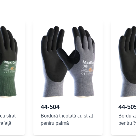
44-504
44-50
cu strat
Bordură tricotată cu strat
Bordura 
rafaţă
pentru palmă
pentru ¾