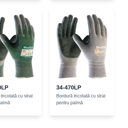
0LP
34-470LP
tricotată cu strat
Bordură tricotată cu strat
palmă
pentru palmă