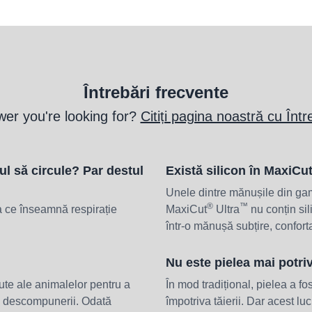
Întrebări frecvente
wer you're looking for?
Citiți pagina noastră cu Într
ul să circule? Par destul
Există silicon în MaxiCu
Unele dintre mănușile din g
®
™
a ce înseamnă respirație
MaxiCut
Ultra
nu conțin sil
într-o mănușă subțire, conforta
Nu este pielea mai potriv
rute ale animalelor pentru a
În mod tradițional, pielea a f
s descompunerii. Odată
împotriva tăierii. Dar acest l