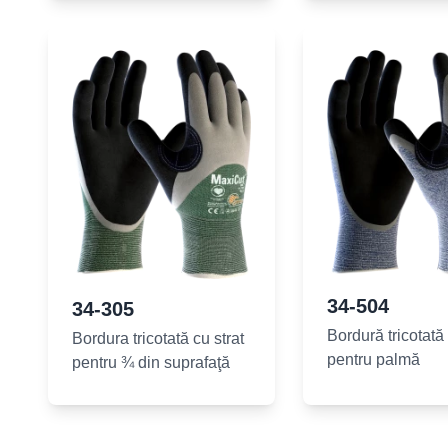
34-504
34-305
Bordură tricotată 
Bordura tricotată cu strat
pentru palmă
pentru ¾ din suprafaţă