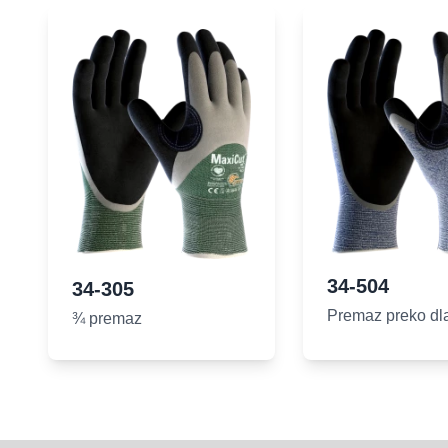
34-504
34-305
Premaz preko dl
¾ premaz