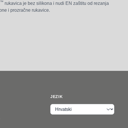
™
rukavica je bez silikona i nudi EN zaštitu od rezanja
bne i prozračne rukavice.
JEZIK
Jezik
e