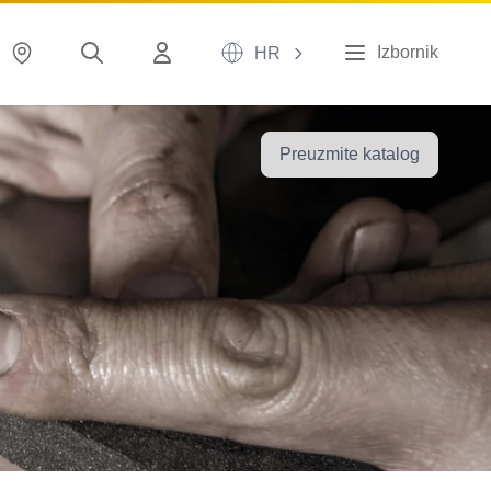
Izbornik
HR
Preuzmite katalog