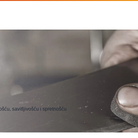
ću, savitljivošću i spretnošću