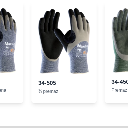
34-45
34-505
ana
Premaz 
¾ premaz