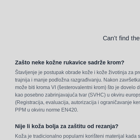
Can't find th
Zašto neke kožne rukavice sadrže krom?
Štavljenje je postupak obrade kože i kože životinja za pr
trajnija i manje podložna razgrađivanju. Nakon završetk
može biti kroma VI (šesterovalentni krom) što je dovelo 
kao posebno zabrinjavajuća tvar (SVHC) u okviru eur
(Registracija, evaluacija, autorizacija i ograničavanje ke
PPM u okviru norme EN420.
Nije li koža bolja za zaštitu od rezanja?
Koža je tradicionalno popularni korišteni materijal kada s