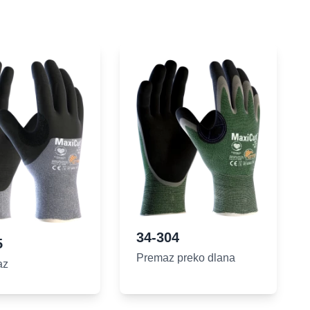
34-304
5
Premaz preko dlana
az