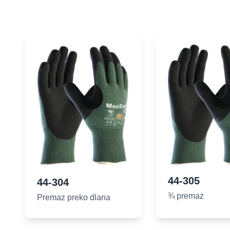
44-305
44-304
¾ premaz
Premaz preko dlana