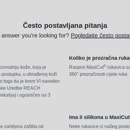
Često postavljana pitanja
e answer you're looking for?
Pogledajte često postav
Koliko je prozračna ruk
®
oizvodnju kože, koja je
Raspon MaxiCut
rukavica s
a postupka, u obrađenoj koži
360° prozračnosti cijele ruke.
do toga da je krom VI naveden
opske Uredbe REACH
mikalija) i ograničen na 3
Ima li silikona u MaxiCut
e zahtijeva zaštita od
Neke rukavice iz našeg post