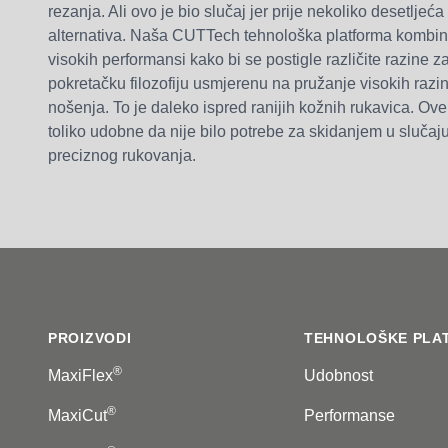
rezanja. Ali ovo je bio slučaj jer prije nekoliko desetljeća 
alternativa. Naša CUTTech tehnološka platforma kombinir
visokih performansi kako bi se postigle različite razine z
pokretačku filozofiju usmjerenu na pružanje visokih razi
nošenja. To je daleko ispred ranijih kožnih rukavica. Ove
toliko udobne da nije bilo potrebe za skidanjem u slučaj
preciznog rukovanja.
Footer
PROIZVODI
TEHNOLOŠKE PLA
®
MaxiFlex
Udobnost
®
MaxiCut
Performanse