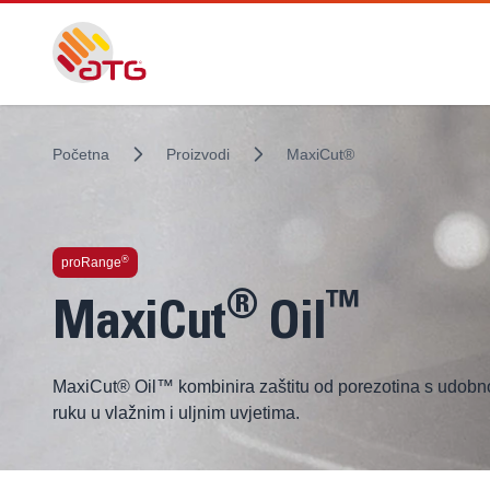
Početna
Proizvodi
MaxiCut®
®
proRange
®
™
MaxiCut
Oil
MaxiCut® Oil™ kombinira zaštitu od porezotina s udobnoš
ruku u vlažnim i uljnim uvjetima.