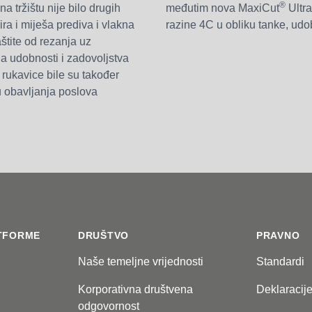
®
na tržištu nije bilo drugih
međutim nova MaxiCut
Ultra
a i miješa prediva i vlakna
razine 4C u obliku tanke, udo
aštite od rezanja uz
na udobnosti i zadovoljstva
 rukavice bile su također
u obavljanja poslova
TFORME
DRUŠTVO
PRAVNO
Naše temeljne vrijednosti
Standardi
Korporativna društvena
Deklaracij
odgovornost