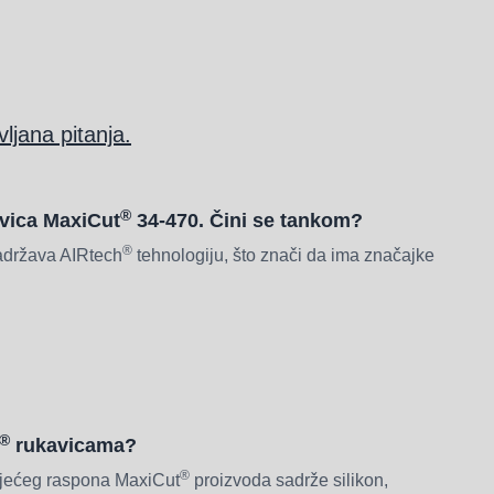
ljana pitanja.
®
avica MaxiCut
34-470. Čini se tankom?
®
adržava AIRtech
tehnologiju, što znači da ima značajke
®
rukavicama?
®
ojećeg raspona MaxiCut
proizvoda sadrže silikon,