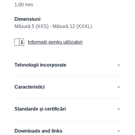
1.00 mm
Dimensiuni
Măsură 5 (XXS) - Măsură 12 (XXXL)
Informații pentru utilizatori
Informații pentru utilizatori
Additional details
Tehnologii incorporate
®
®
®
AIRtech
, DURAtech
, ERGOtech
,
Caracteristici
®
®
GRIPtech
, HandCare
Aflați mai multe
Fără silicon
Standarde și certificări
FDA compliant
Adecvate pentru utilizarea ecranelor
EN 388:2016 + A1:2018:
4131A
Downloads and links
tactile