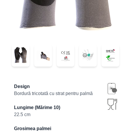
34-874
34-874
34-874
34-874
34-874
Product information
Design
Bordură tricotată cu strat pentru palmă
Lungime (Mărime 10)
22.5 cm
Grosimea palmei