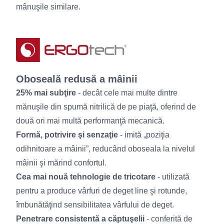
mânuşile similare.
Oboseală redusă a mâinii
25% mai subţire
- decât cele mai multe dintre
mănuşile din spumă nitrilică de pe piaţă, oferind de
două ori mai multă performanţă mecanică.
Formă, potrivire şi senzaţie
- imită „poziţia
odihnitoare a mâinii”, reducând oboseala la nivelul
mâinii şi mărind confortul.
Cea mai nouă tehnologie de tricotare
- utilizată
pentru a produce vârfuri de deget line şi rotunde,
îmbunătăţind sensibilitatea vârfului de deget.
Penetrare consistentă a căptuşelii
- conferită de