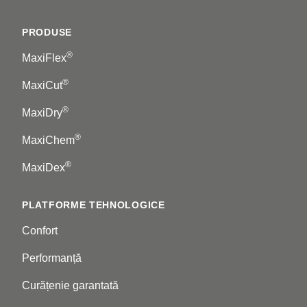
Footer
PRODUSE
®
MaxiFlex
®
MaxiCut
®
MaxiDry
®
MaxiChem
®
MaxiDex
PLATFORME TEHNOLOGICE
Confort
Performanță
Curățenie garantată