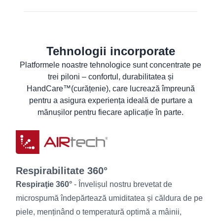
EN 16350:2014:
Rᵥ < 1,0 x 10⁸ Ω.
Contact cu alimente (UE)
Declarația de conformitate UE
Aflați mai multe
Declaraţie de conformitate a produsului
pentru alimente
Tehnologii incorporate
Fişă de informaţii de securitate
Platformele noastre tehnologice sunt concentrate pe
trei piloni – confortul, durabilitatea și
Fișă cu date despre produs
HandCare™(curățenie), care lucrează împreună
Instrucţiuni de spălare
pentru a asigura experiența ideală de purtare a
Informații pentru utilizatori
mănușilor pentru fiecare aplicație în parte.
Respirabilitate 360°
Respiraţie 360°
- Învelișul nostru brevetat de
microspumă îndepărtează umiditatea și căldura de pe
piele, menținând o temperatură optimă a mâinii,