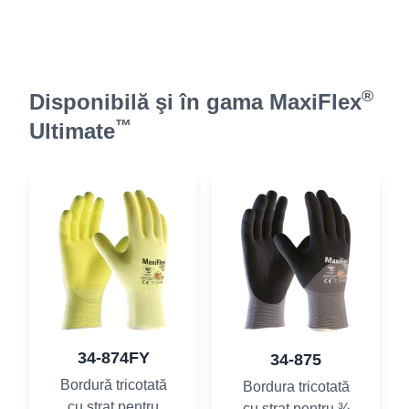
®
Disponibilă şi în gama MaxiFlex
™
Ultimate
34-874FY
34-875
Bordură tricotată
Bordura tricotată
cu strat pentru
cu strat pentru ¾