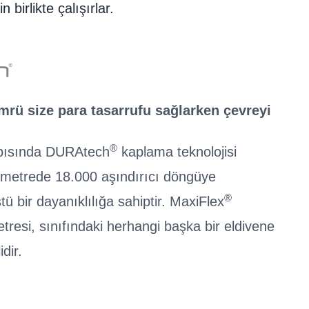
birlikte çalışırlar.
rü size para tasarrufu sağlarken çevreyi
®
pısında DURAtech
kaplama teknolojisi
limetrede 18.000 aşındırıcı döngüye
®
ü bir dayanıklılığa sahiptir. MaxiFlex
tresi, sınıfındaki herhangi başka bir eldivene
dir.