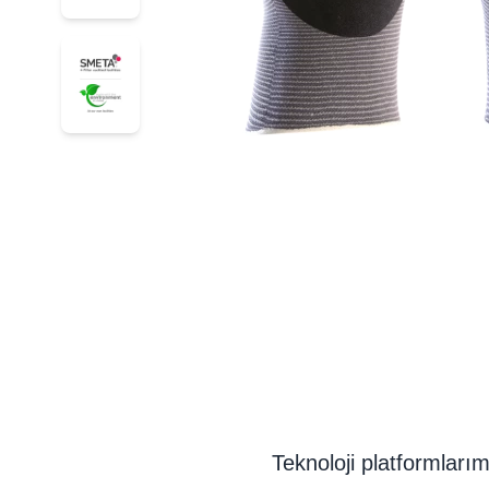
34-874
Teknoloji platformları