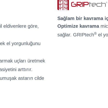
Sağlam bir kavrama i
l eldivenlere göre,
Optimize kavrama
micr
®
sağlar. GRIPtech
el yo
erek el yorgunluğunu
parmak uçları üretmek
iyetini arttırır.
yumuşak astarın cilde