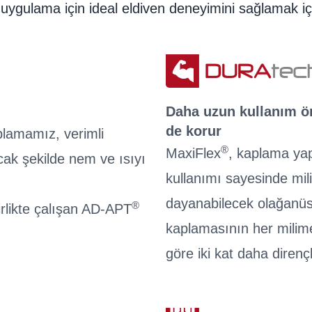
Kullanıcı Bilgileri
uygulama için ideal eldiven deneyimini sağlamak için 
Daha uzun kullanım öm
de korur
plamamız, verimli
®
MaxiFlex
, kaplama ya
acak şekilde nem ve ısıyı
kullanımı sayesinde mi
dayanabilecek olağanüst
®
irlikte çalışan AD-APT
kaplamasının her milime
göre iki kat daha dirençli