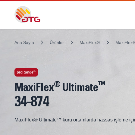
Ana Sayfa
Ürünler
MaxiFlex®
MaxiFlex®
İçindeki Teknolojiler
®
proRange
®
™
MaxiFlex
Ultimate
34-874
MaxiFlex® Ultimate™ kuru ortamlarda hassas işleme için 