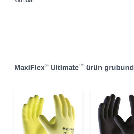
altında.
®
™
MaxiFlex
Ultimate
ürün grubunda