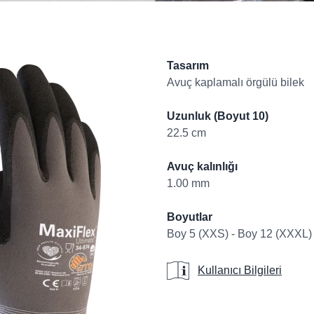
Product informati
Tasarım
Avuç kaplamalı örgülü bilek
Uzunluk (Boyut 10)
22.5 cm
Avuç kalınlığı
1.00 mm
Boyutlar
Boy 5 (XXS) - Boy 12 (XXXL)
Kullanıcı Bilgileri
Kullanıcı Bilgileri
Additional details