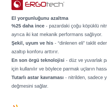
El yorgunluğunu azaltma
%25 daha ince
- pazardaki çoğu köpüklü nitri
ayrıca iki kat mekanik performans sağlıyor.
Şekil, uyum ve his
- “dinlenen eli” taklit ed
azaltıp konforu arttırır.
En son örgü teknolojisi
- düz ve yuvarlak 
için kullanılır ve böylece parmak uçların hassas
Tutarlı astar kavraması
- nitrilden, sadece 
değmesini sağlar.