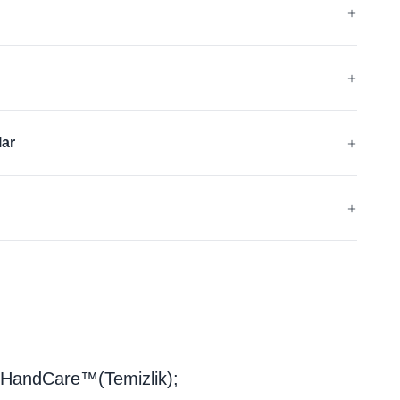
®
®
®
Otech
, GRIPtech
, HandCare
lar
yumlu
8:
4131A
1,0 x 10⁸ Ω.
yani
istesi
ve HandCare™(Temizlik);