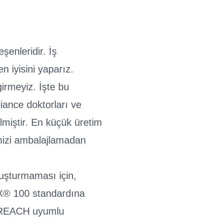
şenleridir. İş
n iyisini yaparız.
irmeyiz. İşte bu
iance doktorları ve
lmiştir. En küçük üretim
imizi ambalajlamadan
luşturmaması için,
X® 100 standardına
ce REACH uyumlu