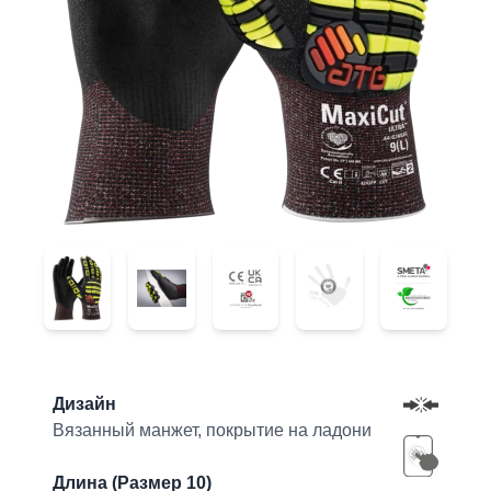
44-6745FI
44-6745FI
44-6745FI
44-6745F
44-6745FI
Product information
Дизайн
Вязанный манжет, покрытие на ладони
Длина (Размер 10)