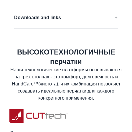
Не содержат силикон
совместимый с сенсорным экраном
EN 388:2016 + A1:2018:
4243FP
Downloads and links
ANSI-ISEA 138 (2019) :
ASTM F2992
Impact protection
Декларация соответствия ЕС
ANSI Declaration of product compliance
Узнать больше
ВЫСОКОТЕХНОЛОГИЧНЫЕ
Паспорт безопасности материала
перчатки
Спецификация
Наши технологические платформы основываются
Памятка по уходу за изделиями
на трех столпах - это комфорт, долговечность и
Информация для пользователя
HandCare™(чистота), и их комбинация позволяет
создавать идеальные перчатки для каждого
конкретного применения.