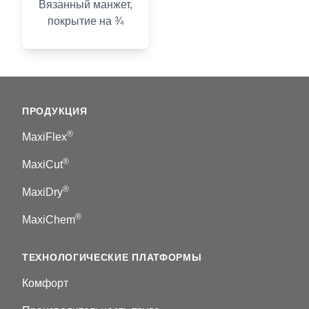
Вязанный манжет,
покрытие на ¾
Footer
ПРОДУКЦИЯ
®
MaxiFlex
®
MaxiCut
®
MaxiDry
®
MaxiChem
ТЕХНОЛОГИЧЕСКИЕ ПЛАТФОРМЫ
Комфорт