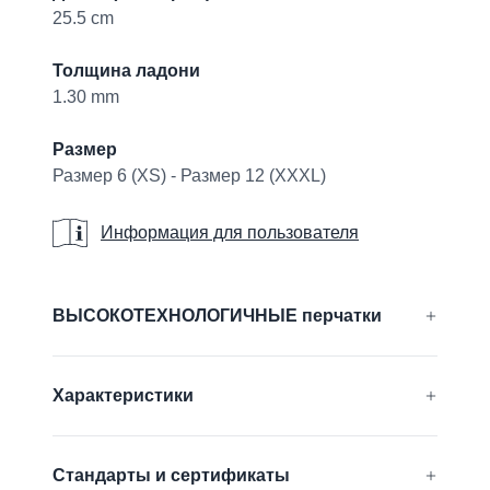
25.5 cm
Толщина ладони
1.30 mm
Размер
Размер 6 (XS) - Размер 12 (XXXL)
Информация для пользователя
Информация для пользователя
Additional details
ВЫСОКОТЕХНОЛОГИЧНЫЕ перчатки
®
®
®
®
CUTtech
, AIRtech
, DURAtech
, ERGOtech
,
Характеристики
®
®
GRIPtech
, HandCare
Узнать больше
Impact Protection
Стандарты и сертификаты