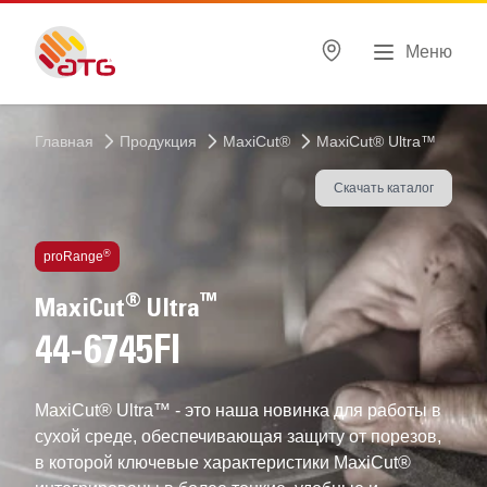
Меню
Главная
Продукция
MaxiCut®
MaxiCut® Ultra™
Скачать каталог
ВЫСОКОТЕХНОЛОГИЧНЫЕ перчатки
®
proRange
®
™
MaxiCut
Ultra
44-6745FI
MaxiCut® Ultra™ - это наша новинка для работы в
сухой среде, обеспечивающая защиту от порезов,
в которой ключевые характеристики МaxiCut®