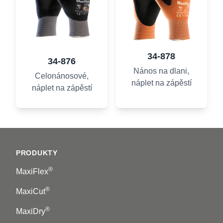
34-878
34-876
Nános na dlani,
Celonánosové,
náplet na zápěstí
náplet na zápěstí
Footer
PRODUKTY
®
MaxiFlex
®
MaxiCut
®
MaxiDry