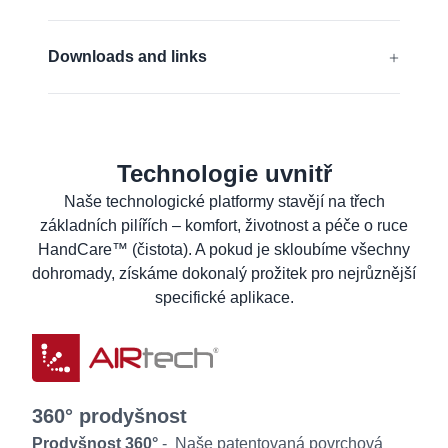
Kompatibilní s dotykovým displejem
EN 388:2016 + A1:2018:
4131A
Downloads and links
Zjistěte více
EU Prohlášení o shodě
Prohlášení o shodě výrobku pro kontakt s
potravinami
Technologie uvnitř
Materiálový bezpečnostní list
Naše technologické platformy stavějí na třech
základních pilířích – komfort, životnost a péče o ruce
Datový list výrobku
HandCare™ (čistota). A pokud je skloubíme všechny
Pokyny k praní
dohromady, získáme dokonalý prožitek pro nejrůznější
Informace pro uživatele
specifické aplikace.
360° prodyšnost
Prodyšnost 360°
- Naše patentovaná povrchová