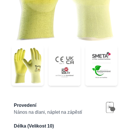
34-874FY
34-874FY
34-874FY
Product information
Provedení
Nános na dlani, náplet na zápěstí
Délka (Velikost 10)