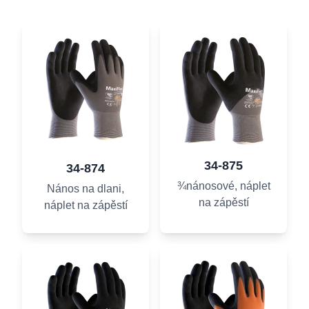
34-875
34-874
¾nánosové, náplet
Nános na dlani,
na zápěstí
náplet na zápěstí