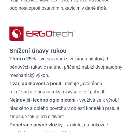
odolnost oproti ostatním rukavicím v dané třídě.
Snížení únavy rukou
Tření o 25%
- ve srovnání s většinou nitrilových
pěnových rukavic na trhu, přičemž nabízí dvojnásobný
mechanický výkon.
Tvar, pøilnavost a pocit
- imituje „uvolnìnou
ruku“,snižuje únavu ruky a zvyšuje její pohodlí.
Nejnovìjší technologie pletení
- využívá se k výrobì
hladkého a oblého povrchu v oblasti koneèkù prstù a
zlepšuje tak jejich citlivost.
Penetrace pevné vložky
- z nitrilu, na pokožce