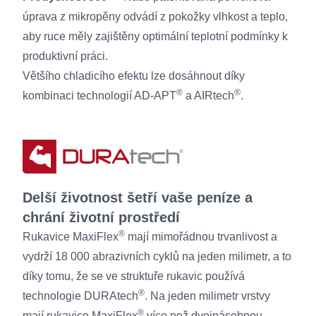
úprava z mikropěny odvádí z pokožky vlhkost a teplo,
aby ruce měly zajištěny optimální teplotní podmínky k
produktivní práci.
Většího chladicího efektu lze dosáhnout díky
®
®
kombinaci technologií AD-APT
a AIRtech
.
Delší životnost šetří vaše peníze a
chrání životní prostředí
®
Rukavice MaxiFlex
mají mimořádnou trvanlivost a
vydrží 18 000 abrazivních cyklů na jeden milimetr, a to
díky tomu, že se ve struktuře rukavic používá
®
technologie DURAtech
. Na jeden milimetr vrstvy
®
mají rukavice MaxiFlex
více než dvojnásobnou