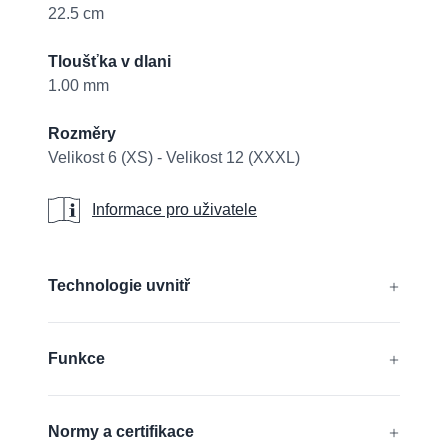
22.5 cm
Tloušťka v dlani
1.00 mm
Rozměry
Velikost 6 (XS) - Velikost 12 (XXXL)
Informace pro uživatele
Informace pro uživatele
Additional details
Technologie uvnitř
®
®
®
AIRtech
, DURAtech
, ERGOtech
,
Funkce
®
®
GRIPtech
, HandCare
Zjistěte více
Bez silikonu
Normy a certifikace