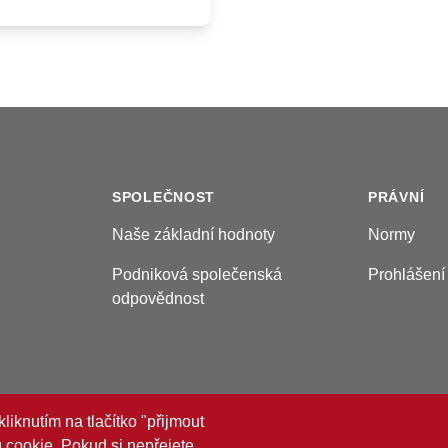
SPOLEČNOST
PRÁVNÍ
Naše základní hodnoty
Normy
Podniková společenská
Prohlášení
odpovědnost
iknutím na tlačítko "přijmout
cookie. Pokud si nepřejete,