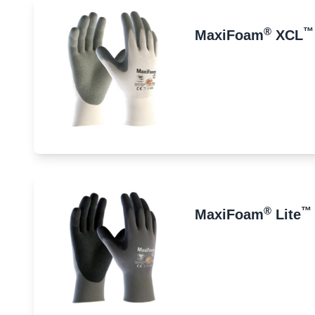
®
™
MaxiFoam
XCL
®
™
MaxiFoam
Lite