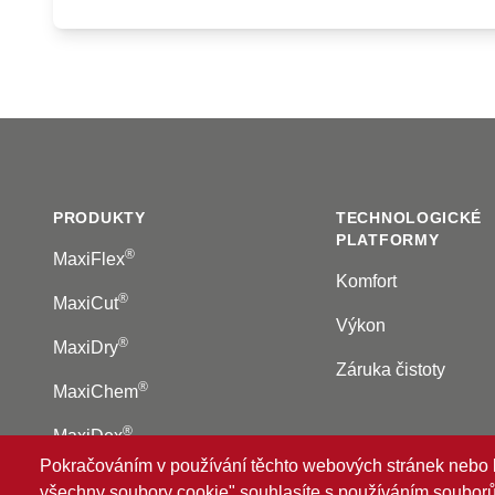
Footer
PRODUKTY
TECHNOLOGICKÉ
PLATFORMY
®
MaxiFlex
Komfort
®
MaxiCut
Výkon
®
MaxiDry
Záruka čistoty
®
MaxiChem
®
MaxiDex
Pokračováním v používání těchto webových stránek nebo kl
všechny soubory cookie" souhlasíte s používáním souborů 