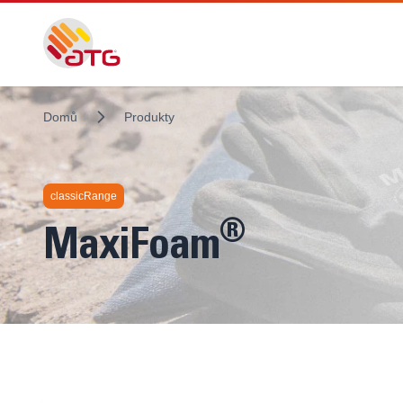
Domů
Produkty
classicRange
®
MaxiFoam