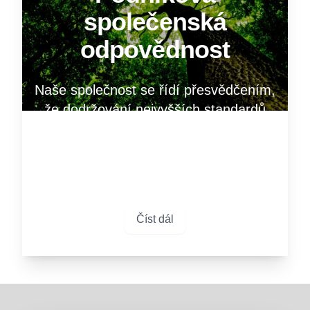
společenská
odpovědnost
Naše společnost se řídí přesvědčením,
že dodržování nejvyšších standardů
etiky a zodpovědnosti není volitelné –
je to jediný způsob, jak uspět v
dnešním světě podnikání.
Číst dál