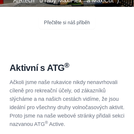
AIRtech
u řady MaxiFlex
a MaxiCut
).
Přečtěte si náš příběh
®
Aktivní s ATG
Ačkoli jsme naše rukavice nikdy nenavrhovali
cíleně pro rekreační účely, od zákazníků
slýcháme a na našich cestách vidíme, že jsou
ideální pro všechny druhy volnočasových aktivit.
Proto jsme na naše webové stránky přidali sekci
®
nazvanou ATG
Active.