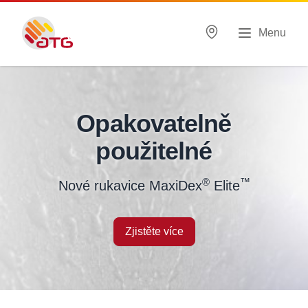
Menu
Opakovatelně
použitelné
®
™
Nové rukavice MaxiDex
Elite
Zjistěte více