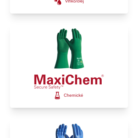
Vlhko/olej
Chemické