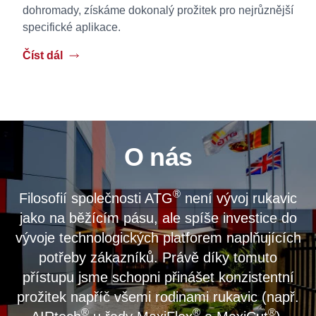
dohromady, získáme dokonalý prožitek pro nejrůznější
specifické aplikace.
Číst dál
O nás
®
Filosofií společnosti ATG
není vývoj rukavic
jako na běžícím pásu, ale spíše investice do
vývoje technologických platforem naplňujících
potřeby zákazníků. Právě díky tomuto
přístupu jsme schopni přinášet konzistentní
prožitek napříč všemi rodinami rukavic (např.
®
®
®