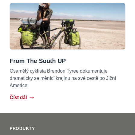
From The South UP
Osamělý cyklista Brendon Tyree dokumentuje
dramaticky se měnící krajinu na své cestě po Jižní
Americe.
Číst dál
Footer
PRODUKTY