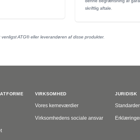
denne begrænsning af garan
skriftlig aftale.
enligst ATG® eller leverandøren af ​​disse produkter.
LATFORME
VIRKSOMHED
JURIDISK
Vores kerneværdier
Standarder
Virksomhedens sociale ansvar
Erklæringe
t