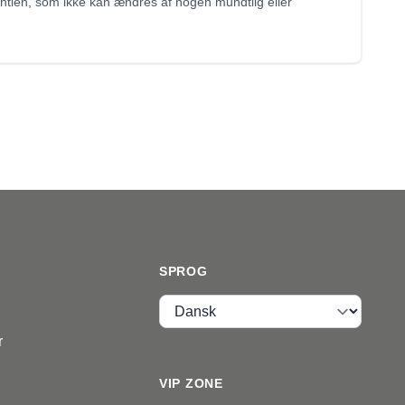
tien, som ikke kan ændres af nogen mundtlig eller
SPROG
Sprog
r
VIP ZONE