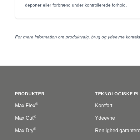
deponer eller forbrænd under kontrollerede forhold.
For mere information om produktvalg, brug og ydeevne kontakt v
Footer
PRODUKTER
TEKNOLOGISKE P
®
MaxiFlex
Komfort
®
MaxiCut
Ydeevne
®
MaxiDry
Renlighed garantere