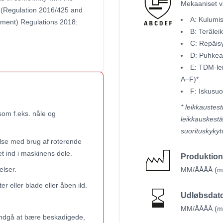
Mekaaniset va
 (Regulation 2016/425 and
A: Kulumi
ement) Regulations 2018:
B: Terälei
C: Repäisy
D: Puhkea
E: TDM-le
A–F)*
F: Iskusu
* leikkaustest
som f.eks. nåle og
leikkauskestä
suorituskykyt
else med brug af roterende
let ind i maskinens dele.
Produktio
lser.
MM/ÅÅÅÅ (må
r eller blade eller åben ild.
Udløbsdat
MM/ÅÅÅÅ (må
. Undgå at bære beskadigede,