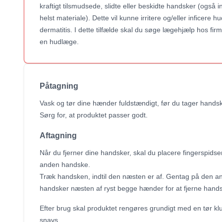
kraftigt tilsmudsede, slidte eller beskidte handsker (også i
helst materiale). Dette vil kunne irritere og/eller inficere 
dermatitis. I dette tilfælde skal du søge lægehjælp hos fir
en hudlæge.
Påtagning
Vask og tør dine hænder fuldstændigt, før du tager hands
Sørg for, at produktet passer godt.
Aftagning
Når du fjerner dine handsker, skal du placere fingerspids
anden handske.
Træk handsken, indtil den næsten er af. Gentag på den 
handsker næsten af ​​ryst begge hænder for at fjerne hands
Efter brug skal produktet rengøres grundigt med en tør klu
snavs.