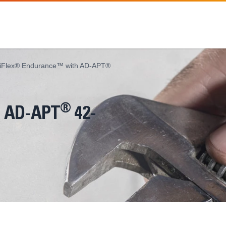
iFlex® Endurance™ with AD-APT®
®
 AD-APT
42-