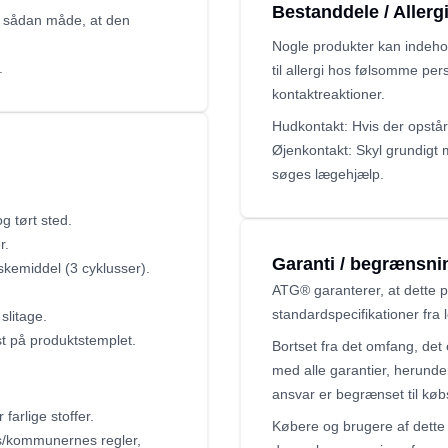
Bestanddele / Allerg
n sådan måde, at den
Nogle produkter kan indehol
.
til allergi hos følsomme per
kontaktreaktioner.
Hudkontakt: Hvis der opstår
Øjenkontakt: Skyl grundigt 
søges lægehjælp.
g tørt sted.
r.
Garanti / begrænsni
kemiddel (3 cyklusser).
ATG® garanterer, at dette
standardspecifikationer fra l
slitage.
st på produktstemplet.
Bortset fra det omfang, det
med alle garantier, herunde
ansvar er begrænset til køb
arlige stoffer.
Købere og brugere af dette 
s/kommunernes regler,