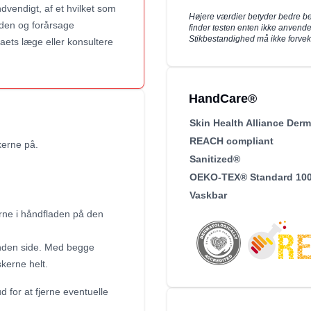
ndvendigt, af et hvilket som
Højere værdier betyder bedre be
huden og forårsage
finder testen enten ikke anvende
Stikbestandighed må ikke forve
maets læge eller konsultere
HandCare®
Skin Health Alliance Derm
REACH compliant
kerne på.
Sanitized®
OEKO-TEX® Standard 100 
Vaskbar
erne i håndfladen på den
anden side. Med begge
kerne helt.
d for at fjerne eventuelle