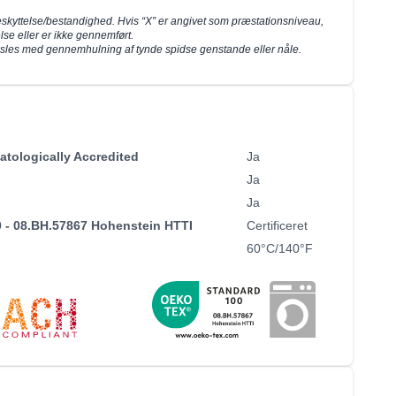
skyttelse/bestandighed. Hvis “X” er angivet som præstationsniveau,
lse eller er ikke gennemført.
ksles med gennemhulning af tynde spidse genstande eller nåle.
atologically Accredited
Ja
Ja
Ja
- 08.BH.57867 Hohenstein HTTI
Certificeret
60°C/140°F