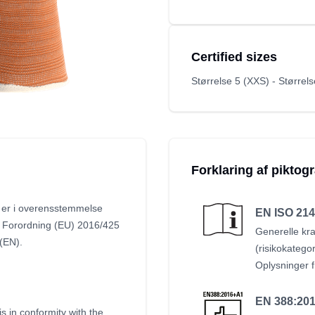
Certified sizes
Størrelse 5 (XXS) - Størrel
Forklaring af pikto
 er i overensstemmelse
EN ISO 214
: Forordning (EU) 2016/425
Generelle kr
(EN).
(risikokatego
Oplysninger f
EN 388:201
s in conformity with the