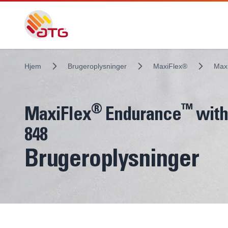
Hjem
Brugeroplysninger
MaxiFlex®
Max
®
™
MaxiFlex
Endurance
with
848
Brugeroplysninger