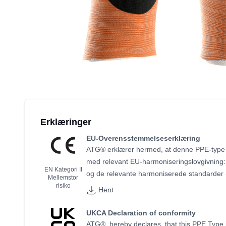
Erklæringer
EU-Overensstemmelseserklæring
ATG® erklærer hermed, at denne PPE-type
med relevant EU-harmoniseringslovgivning
EN Kategori II
og de relevante harmoniserede standarder 
Mellemstor
risiko
Hent
UKCA Declaration of conformity
ATG®, hereby declares, that this PPE Type i