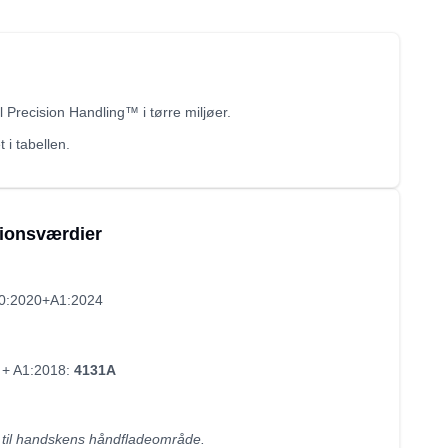
 Precision Handling™ i tørre miljøer.
 i tabellen.
tionsværdier
0:2020+A1:2024
 + A1:2018:
4131A
 til handskens håndfladeområde.