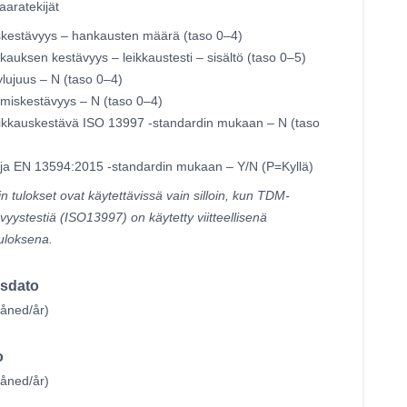
aratekijät
skestävyys – hankausten määrä (taso 0–4)
kkauksen kestävyys – leikkaustesti – sisältö (taso 0–5)
lujuus – N (taso 0–4)
miskestävyys – N (taso 0–4)
ikkauskestävä ISO 13997 -standardin mukaan – N (taso
oja EN 13594:2015 -standardin mukaan – Y/N (P=Kyllä)
in tulokset ovat käytettävissä vain silloin, kun TDM-
vyystestiä (ISO13997) on käytetty viitteellisenä
uloksena.
nsdato
ned/år)
o
ned/år)