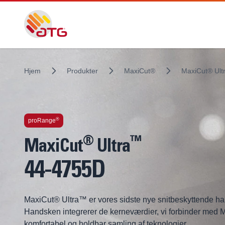
Hjem
Produkter
MaxiCut®
MaxiCut® Ul
Indbygget teknologi
®
proRange
®
™
MaxiCut
Ultra
44-4755D
MaxiCut® Ultra™ er vores sidste nye snitbeskyttende hand
Handsken integrerer de kerneværdier, vi forbinder med
komfortabel og holdbar samling af teknologier.