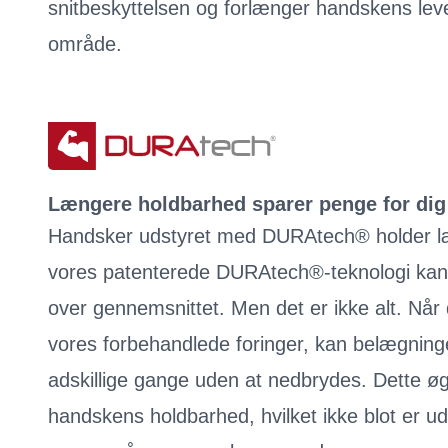
snitbeskyttelsen og forlænger handskens levet
område.
Længere holdbarhed sparer penge for dig 
Handsker udstyret med DURAtech® holder l
vores patenterede DURAtech®-teknologi kan v
over gennemsnittet. Men det er ikke alt. Nå
vores forbehandlede foringer, kan belægnin
adskillige gange uden at nedbrydes. Dette øg
handskens holdbarhed, hvilket ikke blot er ud