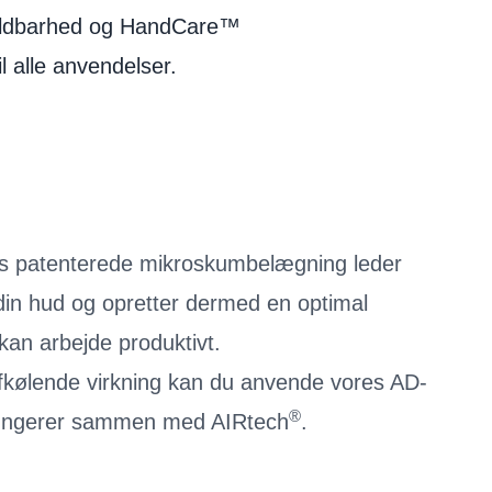
 holdbarhed og HandCare™
 alle anvendelser.
s patenterede mikroskumbelægning leder
din hud og opretter dermed en optimal
kan arbejde produktivt.
afkølende virkning kan du anvende vores AD-
®
fungerer sammen med AIRtech
.