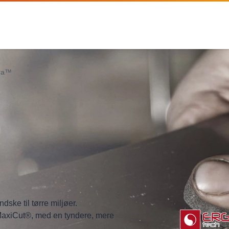
tra™
ske til tørre miljøer.
 MaxiCut®, med en tyndere, mere