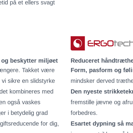
id på et ellers svagt
og beskytter miljøet
Reduceret håndtræth
ængere. Takket være
Form, pasform og føl
i sikre en slidstyrke
mindsker derved træthe
r det kombineres med
Den nyeste strikketek
gen også vaskes
fremstille jævne og af
er i betydelig grad
forbedres.
giftsreducende for dig,
Esartet dypning så m