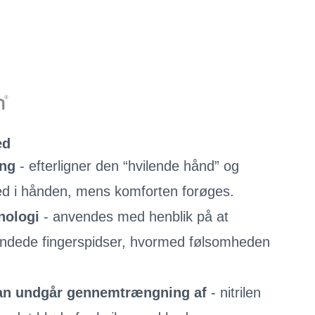
ed
ing
- efterligner den “hvilende hånd” og
d i hånden, mens komforten forøges.
nologi
- anvendes med henblik på at
rundede fingerspidser, hvormed følsomheden
an undgår gennemtrængning af
- nitrilen