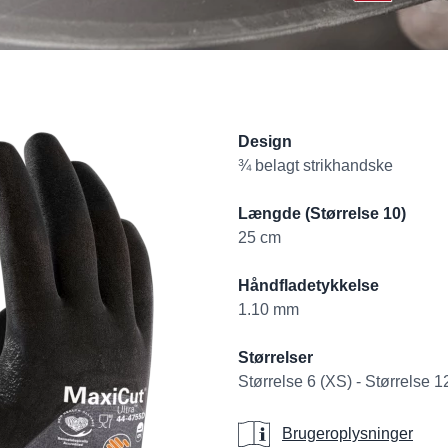
Product informati
Design
¾ belagt strikhandske
Længde (Størrelse 10)
25 cm
Håndfladetykkelse
1.10 mm
Størrelser
Størrelse 6 (XS) - Størrelse 
Brugeroplysninge
Brugeroplysninger