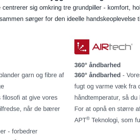
Vaskeinstrukser
e centrerer sig omkring tre grundpiller - komfort,
Brugeroplysninger
sammen sørger for den ideelle handskeoplevelse til
360° åndbarhed
lander garn og fibre af
360° åndbarhed
- Vore
ge
fugt og varme væk fra 
filosofi at give vores
håndtemperatur, så du 
tilfredse, når de bærer
For at opnå en større 
®
APT
Teknologi, som 
r - forbedrer