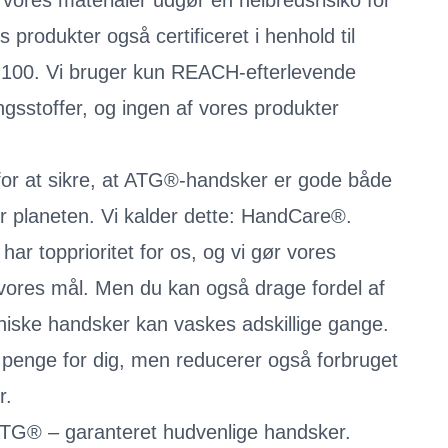
f vores materialer udgør en helbredsrisiko for
s produkter også certificeret i henhold til
00. Vi bruger kun REACH-efterlevende
ngsstoffer, og ingen af vores produkter
, for at sikre, at ATG®-handsker er gode både
r planeten. Vi kalder dette: HandCare®.
har topprioritet for os, og vi gør vores
 vores mål. Men du kan også drage fordel af
niske handsker kan vaskes adskillige gange.
 penge for dig, men reducerer også forbruget
r.
TG® – garanteret hudvenlige handsker.