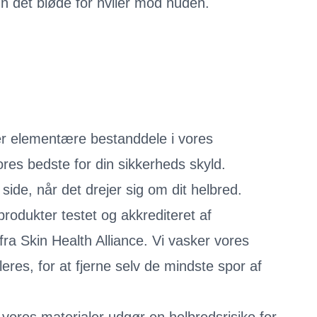
n det bløde for hviler mod huden.
er elementære bestanddele i vores
vores bedste for din sikkerheds skyld.
 side, når det drejer sig om dit helbred.
 produkter testet og akkrediteret af
ra Skin Health Alliance. Vi vasker vores
eres, for at fjerne selv de mindste spor af