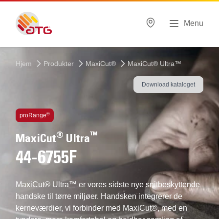
Menu
Hjem
Produkter
MaxiCut®
MaxiCut® Ultra™
Download kataloget
Indbygget teknologi
®
proRange
®
™
MaxiCut
Ultra
44-6755F
MaxiCut® Ultra™ er vores sidste nye snitbeskyttende
handske til tørre miljøer. Handsken integrerer de
kerneværdier, vi forbinder med MaxiCut®, med en