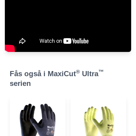
®
™
Fås også i MaxiCut
Ultra
serien