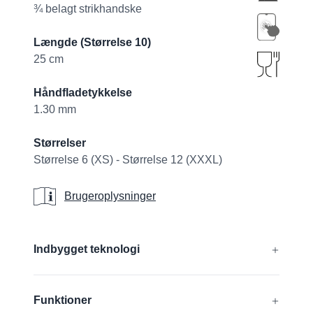
¾ belagt strikhandske
Længde (Størrelse 10)
25 cm
Håndfladetykkelse
1.30 mm
Størrelser
Størrelse 6 (XS) - Størrelse 12 (XXXL)
Brugeroplysninger
Brugeroplysninger
Additional details
Indbygget teknologi
®
®
®
®
CUTtech
, AIRtech
, DURAtech
, ERGOtech
,
Funktioner
®
®
GRIPtech
, HandCare