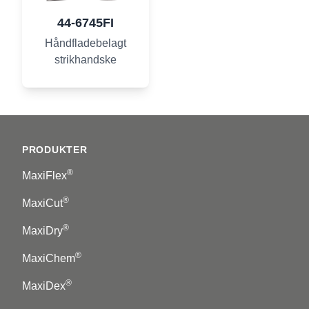
44-6745FI
Håndfladebelagt
strikhandske
Footer
PRODUKTER
®
MaxiFlex
®
MaxiCut
®
MaxiDry
®
MaxiChem
®
MaxiDex