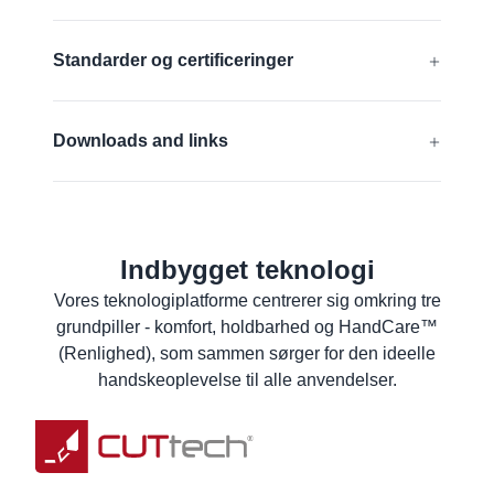
Få mere at vide
Antistatisk
Standarder og certificeringer
Touchskærm- kompatibel
EN 388:2016 + A1:2018:
4X43F
Fødevarekontakt (EU)
Downloads and links
EN 16350:2014:
Rᵥ < 1,0 x 10⁸ Ω.
FDA compliant
EU-Overensstemmelseserklæring
Silikonefri
ANSI/ISEA 105 (2016):
A6
Fødevareerklæring om
produktoverensstemmelse
Indbygget teknologi
Få mere at vide
Materialesikkerhedsdataark
Vores teknologiplatforme centrerer sig omkring tre
grundpiller - komfort, holdbarhed og HandCare™
Produktdataark
(Renlighed), som sammen sørger for den ideelle
Vaskeinstrukser
handskeoplevelse til alle anvendelser.
Brugeroplysninger