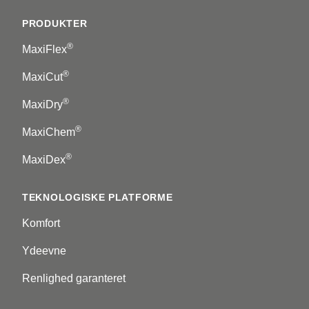
PRODUKTER
®
MaxiFlex
®
MaxiCut
®
MaxiDry
®
MaxiChem
®
MaxiDex
TEKNOLOGISKE PLATFORME
Komfort
Ydeevne
Renlighed garanteret