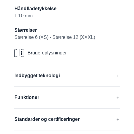
Håndfladetykkelse
1.10 mm
Størrelser
Størrelse 6 (XS) - Størrelse 12 (XXXL)
Brugeroplysninger
Brugeroplysninger
Additional details
Indbygget teknologi
®
®
®
®
AIRtech
, ERGOtech
, GRIPtech
, HandCare
Funktioner
Få mere at vide
Silikonefri
Standarder og certificeringer
FDA compliant