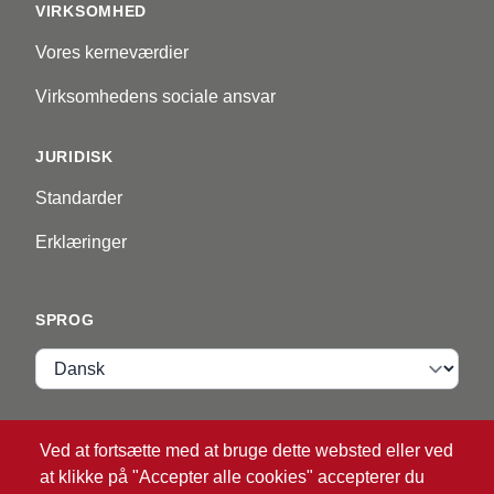
VIRKSOMHED
Vores kerneværdier
Virksomhedens sociale ansvar
JURIDISK
Standarder
Erklæringer
SPROG
Sprog
VIP ZONE
Ved at fortsætte med at bruge dette websted eller ved
at klikke på "Accepter alle cookies" accepterer du
Login