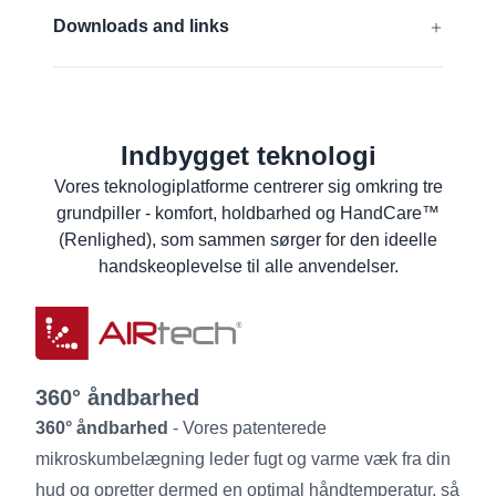
Fødevarekontakt (EU)
EN 388:2016 + A1:2018:
3121A
Downloads and links
Touchskærm- kompatibel
EN 407:2020:
X1XXXX
EU-Overensstemmelseserklæring
Få mere at vide
Fødevareerklæring om
produktoverensstemmelse
Indbygget teknologi
Materialesikkerhedsdataark
Vores teknologiplatforme centrerer sig omkring tre
grundpiller - komfort, holdbarhed og HandCare™
Produktdataark
(Renlighed), som sammen sørger for den ideelle
Vaskeinstrukser
handskeoplevelse til alle anvendelser.
Brugeroplysninger
360° åndbarhed
360° åndbarhed
- Vores patenterede
mikroskumbelægning leder fugt og varme væk fra din
hud og opretter dermed en optimal håndtemperatur, så