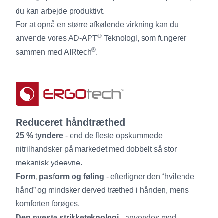
du kan arbejde produktivt.
For at opnå en større afkølende virkning kan du
®
anvende vores AD-APT
Teknologi, som fungerer
®
sammen med AIRtech
.
Reduceret håndtræthed
25 % tyndere
- end de fleste opskummede
nitrilhandsker på markedet med dobbelt så stor
mekanisk ydeevne.
Form, pasform og føling
- efterligner den “hvilende
hånd” og mindsker derved træthed i hånden, mens
komforten forøges.
Den nyeste strikketeknologi
- anvendes med