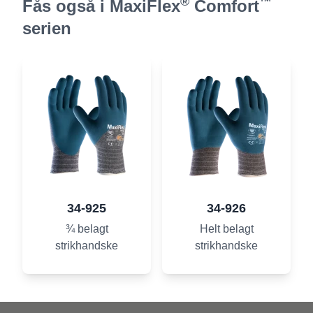
®
™
Fås også i MaxiFlex
Comfort
serien
34-925
34-926
¾ belagt
Helt belagt
strikhandske
strikhandske
Footer