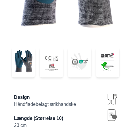
34-924
34-924
34-924
34-924
Product information
Design
Håndfladebelagt strikhandske
Længde (Størrelse 10)
23 cm