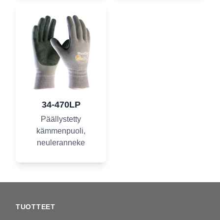
34-470LP
Päällystetty
kämmenpuoli,
neuleranneke
Footer
TUOTTEET