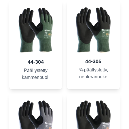
44-305
44-304
¾-päällystetty,
Päällystetty
neuleranneke
kämmenpuoli