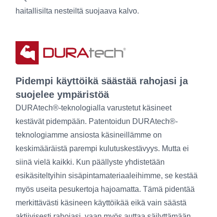
haitallisilta nesteiltä suojaava kalvo.
Pidempi käyttöikä säästää rahojasi ja
suojelee ympäristöä
DURAtech®-teknologialla varustetut käsineet
kestävät pidempään. Patentoidun DURAtech®-
teknologiamme ansiosta käsineillämme on
keskimääräistä parempi kulutuskestävyys. Mutta ei
siinä vielä kaikki. Kun päällyste yhdistetään
esikäsiteltyihin sisäpintamateriaaleihimme, se kestää
myös useita pesukertoja hajoamatta. Tämä pidentää
merkittävästi käsineen käyttöikää eikä vain säästä
aktiivisesti rahojasi, vaan myös auttaa säilyttämään