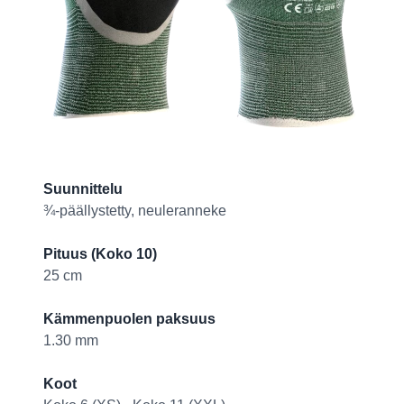
Product information
Suunnittelu
¾-päällystetty, neuleranneke
Pituus (Koko 10)
25 cm
Kämmenpuolen paksuus
1.30 mm
Koot