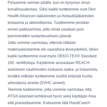
Pelaamme varman päälle, kun on kysymys sinun
turvallisuudestasi. Siksi kaikki tuotteemme ovat Skin
Health Alliancen lääkäreiden ja ihotautilääkäreiden
testaamia ja akkreditoimia. Tuotteemme pestään
ennen pakkaamista, jotta niistä saadaan pois
pienimmätkin tuotantovaiheen jäämät.
Jotta voimme varmistaa, etteivät mitkään
materiaaleistamme ole vaarallisia terveydellesi, lähes
kaikki tuotteemme ovat myös OEKO-TEX® Standard
100 -sertifioituja. Käytämme ainoastaan REACH-
asetuksen vaatimusten mukaisia raaka- ja lisäaineita,
eivätkä mitkään tuotteemme sisällä erityistä huolta
aiheuttavia aineita (SVHC-aineet).
Teemme kaikkemme, jotta voimme varmistaa, että
ATG®-käsineet kohtelevat hyvin sekä käyttäjän ihoa
että planeettaamme. Kutsumme tätä HandCare®-