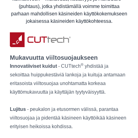
Pesuohjeet
(puhtaus), jotka yhdistämällä voimme toimittaa
Tietoja käyttäjille
parhaan mahdollisen käsineiden käyttökokemukseen
jokaisessa käsineiden käyttökohteessa.
Mukavuutta viiltosuojaukseen
®
Innovatiiviset kuidut
- CUTtech
yhdistää ja
sekoittaa huippukestäviä lankoja ja kuituja antamaan
eritasoista viiltosuojaa unohtamatta korkeaa
käyttömukavuutta ja käyttäjän tyytyväisyyttä.
Lujitus
- peukalon ja etusormen välissä, parantaa
viiltosuojaa ja pidentää käsineen käyttöikää käsineen
erityisen heikoissa kohdissa.