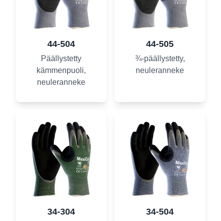
44-504
44-505
Päällystetty
¾-päällystetty,
kämmenpuoli,
neuleranneke
neuleranneke
34-304
34-504