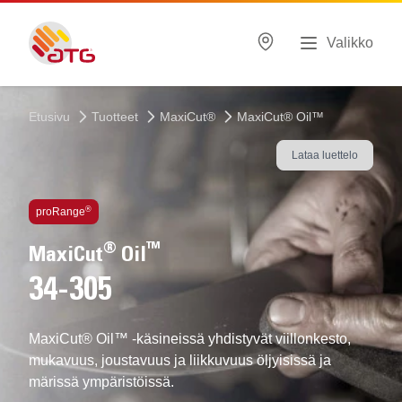
Valikko
Etusivu
Tuotteet
MaxiCut®
MaxiCut® Oil™
Lataa luettelo
Technologies sisällä
®
proRange
®
™
MaxiCut
Oil
34-305
MaxiCut® Oil™ -käsineissä yhdistyvät viillonkesto,
mukavuus, joustavuus ja liikkuvuus öljyisissä ja
märissä ympäristöissä.