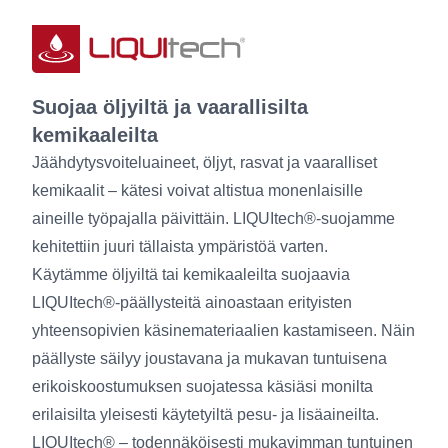
Suojaa öljyiltä ja vaarallisilta
kemikaaleilta
Jäähdytysvoiteluaineet, öljyt, rasvat ja vaaralliset
kemikaalit – kätesi voivat altistua monenlaisille
aineille työpajalla päivittäin. LIQUItech®-suojamme
kehitettiin juuri tällaista ympäristöä varten.
Käytämme öljyiltä tai kemikaaleilta suojaavia
LIQUItech®-päällysteitä ainoastaan erityisten
yhteensopivien käsinemateriaalien kastamiseen. Näin
päällyste säilyy joustavana ja mukavan tuntuisena
erikoiskoostumuksen suojatessa käsiäsi monilta
erilaisilta yleisesti käytetyiltä pesu- ja lisäaineilta.
LIQUItech® – todennäköisesti mukavimman tuntuinen