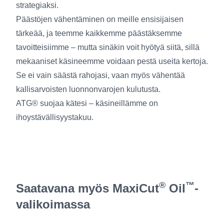
strategiaksi.
Päästöjen vähentäminen on meille ensisijaisen
tärkeää, ja teemme kaikkemme päästäksemme
tavoitteisiimme – mutta sinäkin voit hyötyä siitä, sillä
mekaaniset käsineemme voidaan pestä useita kertoja.
Se ei vain säästä rahojasi, vaan myös vähentää
kallisarvoisten luonnonvarojen kulutusta.
ATG® suojaa kätesi – käsineillämme on
ihoystävällisyystakuu.
®
™
Saatavana myös MaxiCut
Oil
-
valikoimassa