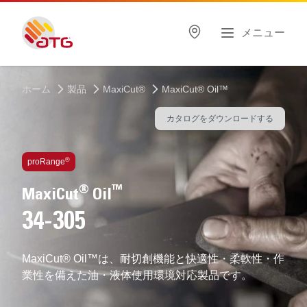
メニュー
ホーム
製品
MaxiCut®
MaxiCut® Oil™
カタログをダウンロードする
テクノロジを多数搭載
®
proRange
®
™
MaxiCut
Oil
34-305
MaxiCut® Oil™は、耐切創機能と快適性・柔軟性・作
業性を備えた油・液体使用環境対応製品です。