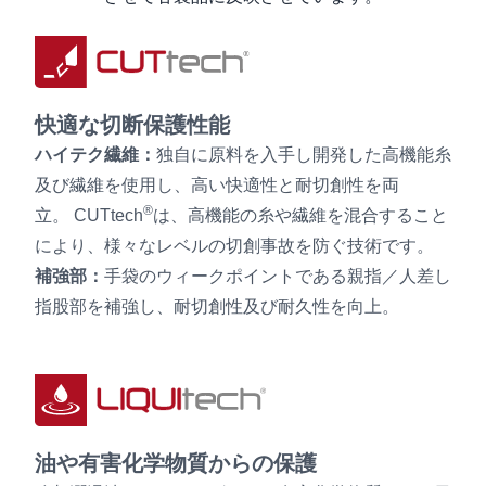
ユーザー情報
快適な切断保護性能
ハイテク繊維：
独自に原料を入手し開発した高機能糸
及び繊維を使用し、高い快適性と耐切創性を両
®
立。 CUTtech
は、高機能の糸や繊維を混合すること
により、様々なレベルの切創事故を防ぐ技術です。
補強部：
手袋のウィークポイントである親指／人差し
指股部を補強し、耐切創性及び耐久性を向上。
油や有害化学物質からの保護