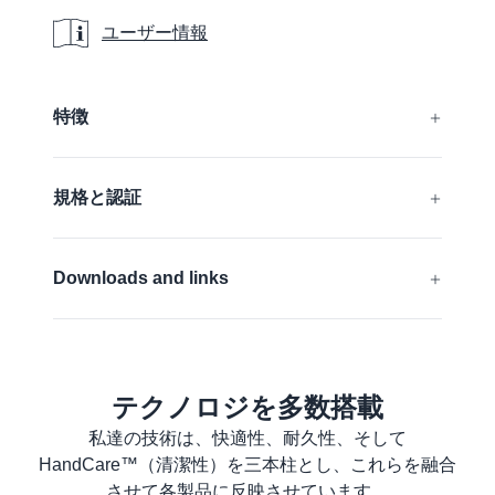
ユーザー情報
ユーザー情報
Additional details
特徴
シリコン含有
規格と認証
FDA compliant
EN 388:2016 + A1:2018:
4331B
Downloads and links
ANSI/ISEA 105 (2016):
A2
EU 準拠宣言
詳細はこちら
ANSI Declaration of product compliance
テクノロジを多数搭載
製品安全データシート
私達の技術は、快適性、耐久性、そして
商品データシート
HandCare™（清潔性）を三本柱とし、これらを融合
洗濯方法
させて各製品に反映させています。