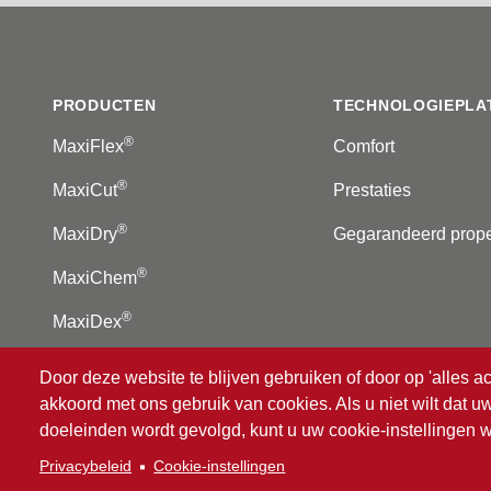
Footer
PRODUCTEN
TECHNOLOGIEPLA
®
MaxiFlex
Comfort
®
MaxiCut
Prestaties
®
MaxiDry
Gegarandeerd prop
®
MaxiChem
®
MaxiDex
Door deze website te blijven gebruiken of door op 'alles ac
akkoord met ons gebruik van cookies. Als u niet wilt dat 
®
© 2026 ATG
Intelligent Glove Solutions. Alle rechten 
doeleinden wordt gevolgd, kunt u uw cookie-instellingen w
Privacybeleid
|
Disclaimer
Privacybeleid
Cookie-instellingen