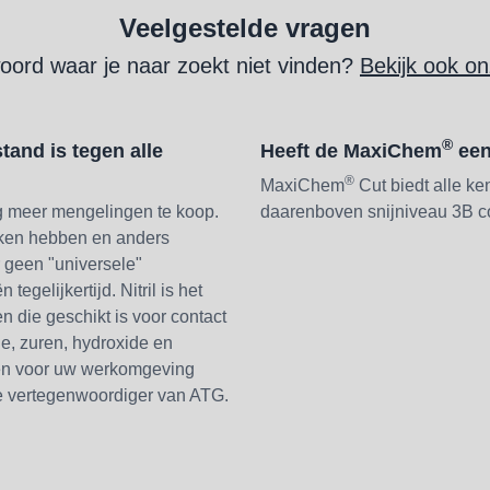
Veelgestelde vragen
oord waar je naar zoekt niet vinden?
Bekijk ook o
®
and is tegen alle
Heeft de MaxiChem
een
®
MaxiChem
Cut biedt alle 
og meer mengelingen te koop.
daarenboven snijniveau 3B 
rken hebben en anders
 geen "universele"
egelijkertijd. Nitril is het
n die geschikt is voor contact
ie, zuren, hydroxide en
oen voor uw werkomgeving
e vertegenwoordiger van ATG.