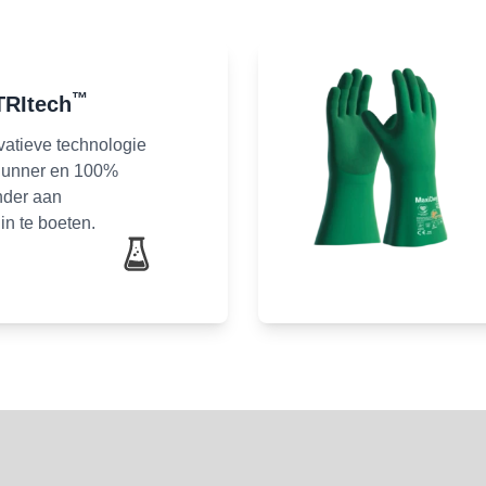
™
TRItech
atieve technologie
dunner en 100%
nder aan
in te boeten.