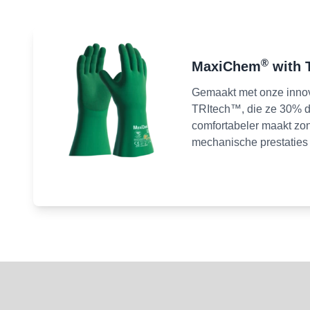
®
MaxiChem
with 
Gemaakt met onze innov
TRItech™, die ze 30% 
comfortabeler maakt zo
mechanische prestaties 