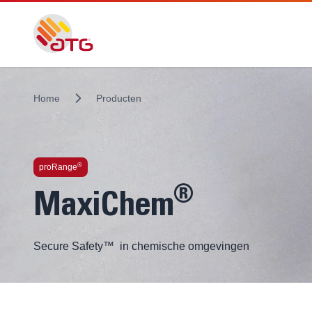
Home
Producten
®
proRange
®
MaxiChem
Secure Safety™ in chemische omgevingen