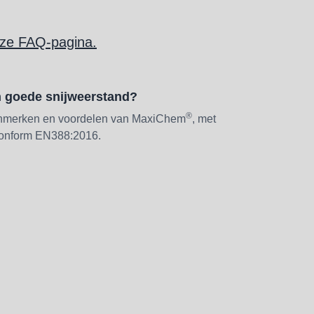
nze FAQ-pagina.
 goede snijweerstand?
®
kenmerken en voordelen van MaxiChem
, met
conform EN388:2016.