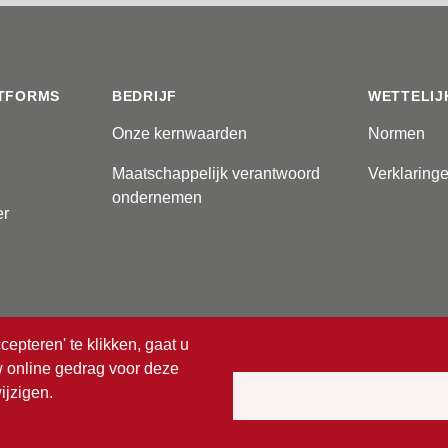
TFORMS
BEDRIJF
WETTELIJ
Onze kernwaarden
Normen
Maatschappelijk verantwoord
Verklaring
ondernemen
er
cepteren' te klikken, gaat u
uw online gedrag voor deze
voorbehouden.
ijzigen.