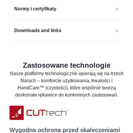
Dowiedz się więcej
Bez silikonu
Normy i certyfikaty
Kompatybilne z ekranami dotykowymi
EN 388:2016 + A1:2018:
4442C
Downloads and links
ANSI/ISEA 105 (2016):
A3
Deklaracja zgodności UE
Dowiedz się więcej
ANSI Declaration of product compliance
Zastosowane technologie
Karta charakterystyki
Nasze platformy technologiczne opierają się na trzech
Karta charakterystki produktu
filarach – komforcie użytkowania, trwałości i
Instrukcje dotyczące prania
HandCare™ (czystości), które wspólnie tworzą
Informacje dla użytkownika
doskonałe rękawice do konkretnych zastosowań.
Wygodna ochrona przed skaleczeniami