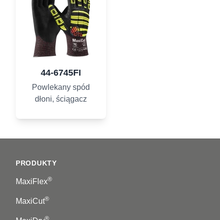
44-6745FI
Powlekany spód
dłoni, ściągacz
Footer
PRODUKTY
®
MaxiFlex
®
MaxiCut
®