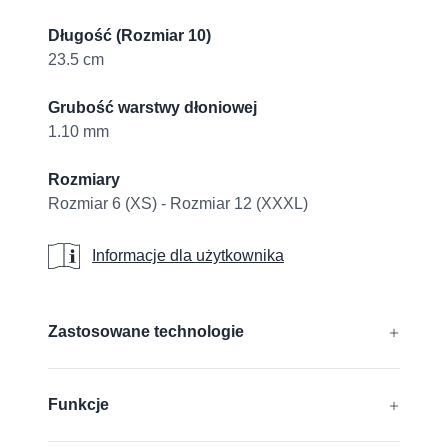
Długość (Rozmiar 10)
23.5 cm
Grubość warstwy dłoniowej
1.10 mm
Rozmiary
Rozmiar 6 (XS) - Rozmiar 12 (XXXL)
Informacje dla użytkownika
Informacje dla użytkownika
Additional details
Zastosowane technologie
®
®
®
®
CUTtech
, AIRtech
, DURAtech
, ERGOtech
,
Funkcje
®
®
GRIPtech
, HandCare