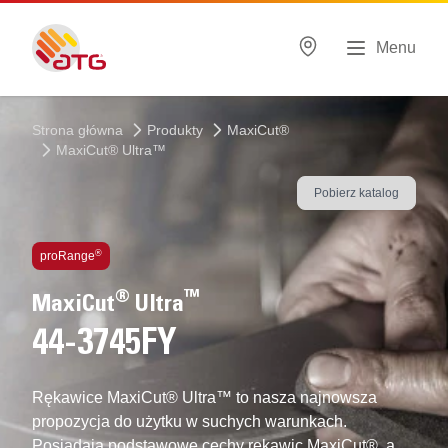
Menu
Strona główna
Produkty
MaxiCut®
MaxiCut® Ultra™
Pobierz katalog
Zastosowane technologie
®
proRange
®
™
MaxiCut
Ultra
44-3745FY
Rękawice MaxiCut® Ultra™ to nasza najnowsza
propozycja do użytku w suchych warunkach.
Posiadają podstawowe cechy rękawic MaxiCut®, a