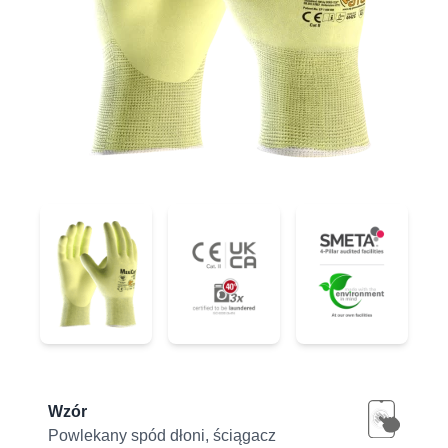
44-3745FY
44-3745FY
44-3745FY
Product information
Wzór
Powlekany spód dłoni, ściągacz