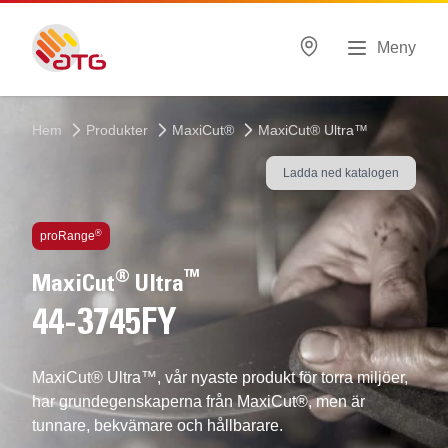
Meny
Hem
Produkter
MaxiCut®
MaxiCut® Ultra™
Ladda ned katalogen
Inbyggd teknlogi
®
proRange
®
™
MaxiCut
Ultra
44-3745FY
MaxiCut® Ultra™, vår nyaste produkt för torra miljöer,
har grundegenskaperna från MaxiCut®, men är
tunnare, bekvämare och hållbarare.