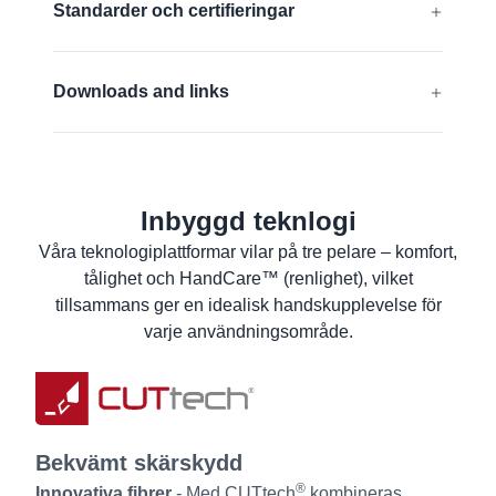
Standarder och certifieringar
Kompatibla med pekskärm
EN 388:2016 + A1:2018:
4442C
Downloads and links
ANSI/ISEA 105 (2016):
A3
EU-Försäkran om överensstämmelse
Ta reda på mer
ANSI Declaration of product compliance
Inbyggd teknlogi
Materialsäkerhetsdatablad
Våra teknologiplattformar vilar på tre pelare – komfort,
Produktinformation
tålighet och HandCare™ (renlighet), vilket
Tvättanvisningar
tillsammans ger en idealisk handskupplevelse för
Användarinformation
varje användningsområde.
Bekvämt skärskydd
®
Innovativa fibrer
- Med CUTtech
kombineras