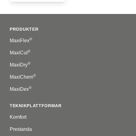
Footer
PRODUKTER
®
MaxiFlex
®
MaxiCut
®
MaxiDry
®
MaxiChem
®
MaxiDex
TEKNIKPLATTFORMAR
Komfort
Prestanda