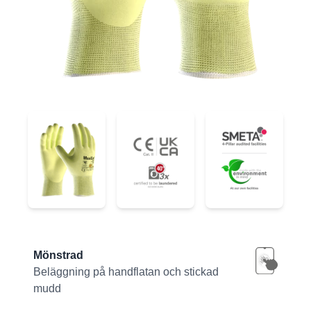
44-3745FY
44-3745FY
44-3745FY
Product information
Mönstrad
Beläggning på handflatan och stickad
mudd