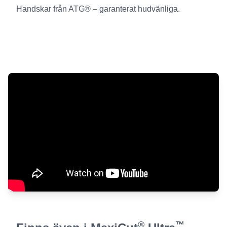
Handskar från ATG® – garanterat hudvänliga.
®
™