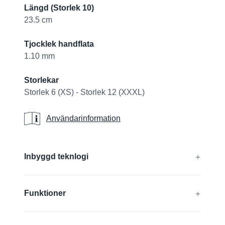
Längd (Storlek 10)
23.5 cm
Tjocklek handflata
1.10 mm
Storlekar
Storlek 6 (XS) - Storlek 12 (XXXL)
Användarinformation
Användarinformation
Additional details
Inbyggd teknlogi
®
®
®
®
CUTtech
, AIRtech
, DURAtech
, ERGOtech
,
Funktioner
®
®
GRIPtech
, HandCare
Ta reda på mer
Silikonfri