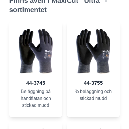
Finns även i MaxiCut
Ultra
-
sortimentet
44-3745
44-3755
Beläggning på
¾ beläggning och
handflatan och
stickad mudd
stickad mudd