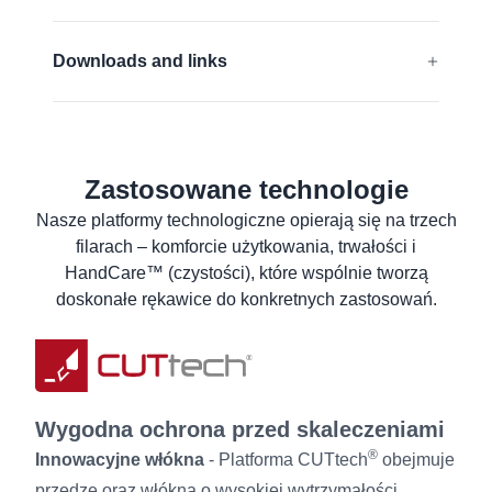
Kompatybilne z ekranami dotykowymi
EN 388:2016 + A1:2018:
4X43D
Kontakt z żywnością (EU)
Downloads and links
EN 16350:2014:
Rᵥ < 1,0 x 10⁸ Ω.
FDA compliant
Deklaracja zgodności UE
Bez silikonu
ANSI/ISEA 105 (2016):
A4
Deklaracja zgodności produktów
przeznaczonych do kontaktu z żywnością
Zastosowane technologie
Dowiedz się więcej
Karta charakterystyki
Nasze platformy technologiczne opierają się na trzech
filarach – komforcie użytkowania, trwałości i
Karta charakterystki produktu
HandCare™ (czystości), które wspólnie tworzą
Instrukcje dotyczące prania
doskonałe rękawice do konkretnych zastosowań.
Informacje dla użytkownika
Wygodna ochrona przed skaleczeniami
®
Innowacyjne włókna
- Platforma CUTtech
obejmuje
przędzę oraz włókna o wysokiej wytrzymałości,