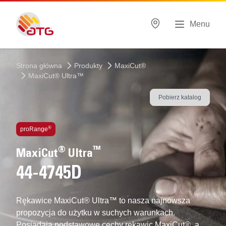
Menu
Strona główna
Produkty
MaxiCut®
MaxiCut® Ultra™
Pobierz katalog
Zastosowane technologie
®
proRange
®
™
MaxiCut
Ultra
44-4745D
Rękawice MaxiCut® Ultra™ to nasza najnowsza
propozycja do użytku w suchych warunkach.
Posiadają podstawowe cechy rękawic MaxiCut®, a