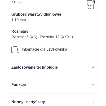
25 cm
Grubość warstwy dłoniowej
1.10 mm
Rozmiary
Rozmiar 6 (XS) - Rozmiar 12 (XXXL)
Informacje dla użytkownika
Informacje dla użytkownika
Additional details
Zastosowane technologie
®
®
®
®
CUTtech
, AIRtech
, DURAtech
, ERGOtech
,
Funkcje
®
®
GRIPtech
, HandCare
Dowiedz się więcej
Antystatyczny
Normy i certyfikaty