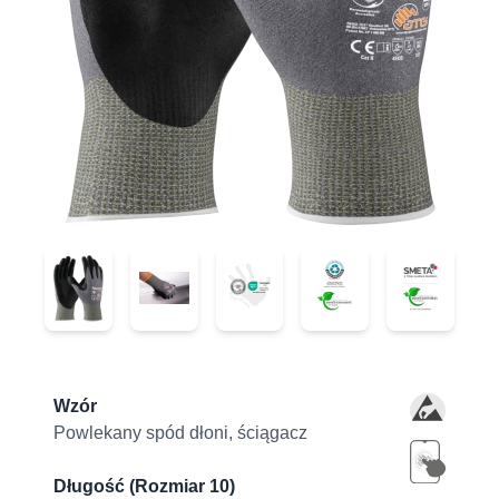
44-4745D
44-4745D
44-4745D
44-4745D
44-4745D
Product information
Wzór
Powlekany spód dłoni, ściągacz
Długość (Rozmiar 10)