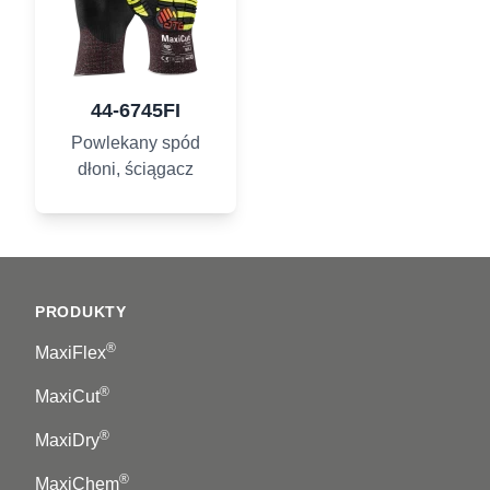
44-6745FI
Powlekany spód
dłoni, ściągacz
Footer
PRODUKTY
®
MaxiFlex
®
MaxiCut
®
MaxiDry
®
MaxiChem