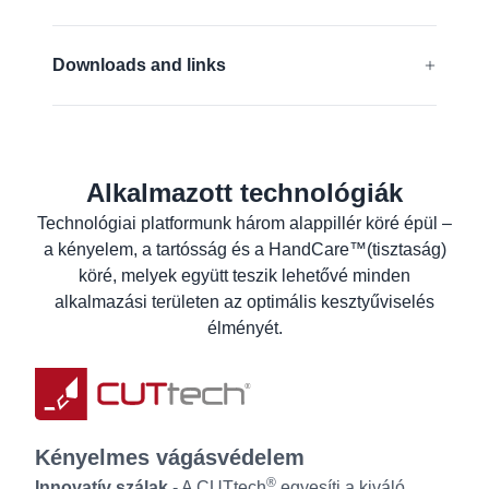
Érintőképernyővel kompatibilis
EN 388:2016 + A1:2018:
4X43D
Élelmiszerekkel való érintkezés (EU)
Downloads and links
EN 16350:2014:
Rᵥ < 1,0 x 10⁸ Ω.
FDA compliant
EU-Megfelelőségi nyilatkozat
Szilikonmentes
ANSI/ISEA 105 (2016):
A4
Élelmiszeripari megfelelőségi nyilatkozat a
termékről
Alkalmazott technológiák
Tudjon meg többet
Biztonsági adatlap
Technológiai platformunk három alappillér köré épül –
a kényelem, a tartósság és a HandCare™(tisztaság)
Termék adatlap
köré, melyek együtt teszik lehetővé minden
Mosási útmutató
alkalmazási területen az optimális kesztyűviselés
Felhasználói tájékoztató
élményét.
Kényelmes vágásvédelem
®
Innovatív szálak
- A CUTtech
egyesíti a kiváló