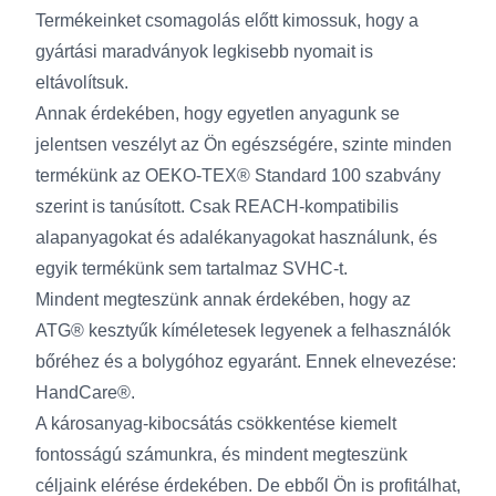
Termékeinket csomagolás előtt kimossuk, hogy a
gyártási maradványok legkisebb nyomait is
eltávolítsuk.
Annak érdekében, hogy egyetlen anyagunk se
jelentsen veszélyt az Ön egészségére, szinte minden
termékünk az OEKO-TEX® Standard 100 szabvány
szerint is tanúsított. Csak REACH-kompatibilis
alapanyagokat és adalékanyagokat használunk, és
egyik termékünk sem tartalmaz SVHC-t.
Mindent megteszünk annak érdekében, hogy az
ATG® kesztyűk kíméletesek legyenek a felhasználók
bőréhez és a bolygóhoz egyaránt. Ennek elnevezése:
HandCare®.
A károsanyag-kibocsátás csökkentése kiemelt
fontosságú számunkra, és mindent megteszünk
céljaink elérése érdekében. De ebből Ön is profitálhat,