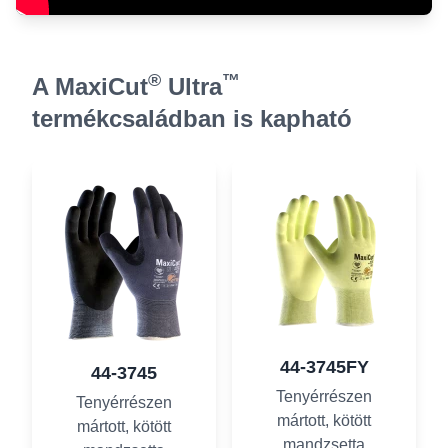
®
™
A MaxiCut
Ultra
termékcsaládban is kapható
44-3745FY
44-3745
Tenyérrészen
Tenyérrészen
mártott, kötött
mártott, kötött
mandzsetta