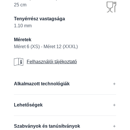
25 cm
Tenyérrész vastagsága
1.10 mm
Méretek
Méret 6 (XS) - Méret 12 (XXXL)
Felhasználói tájékoztató
Felhasználói tájékoztató
Additional details
Alkalmazott technológiák
®
®
®
®
CUTtech
, AIRtech
, DURAtech
, ERGOtech
,
Lehetőségek
®
®
GRIPtech
, HandCare
Tudjon meg többet
Antisztatikus
Szabványok és tanúsítványok