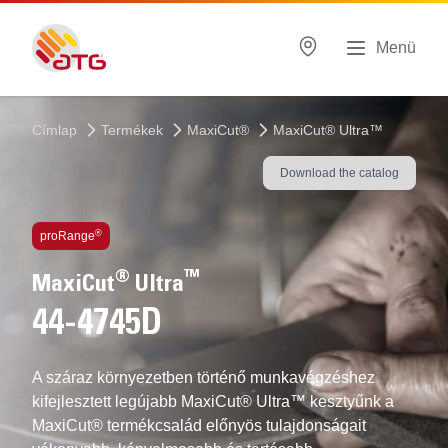
Menü
Címlap
Termékek
MaxiCut®
MaxiCut® Ultra™
Download the catalog
Alkalmazott technológiák
®
proRange
®
™
MaxiCut
Ultra
44-4745D
A száraz környezetben történő munkavégzéshez
kifejlesztett legújabb MaxiCut® Ultra™ kesztyűnk a
MaxiCut® termékcsalád előnyös tulajdonságait