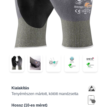
44-4745D
44-4745D
44-4745D
44-4745D
44-4745D
Product information
Kialakítás
Tenyérrészen mártott, kötött mandzsetta
Hossz (10-es méret)