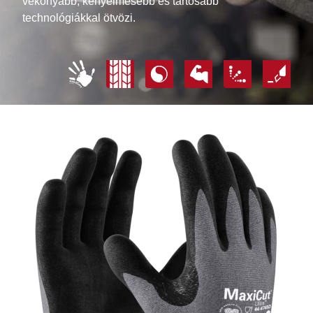
vékonyabb, kényelmesebb és tartósabb
technológiákkal ötvözi.