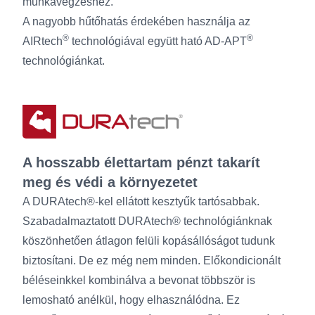
munkavégzéshez.
A nagyobb hűtőhatás érdekében használja az
®
®
AIRtech
technológiával együtt ható AD-APT
technológiánkat.
A hosszabb élettartam pénzt takarít
meg és védi a környezetet
A DURAtech®-kel ellátott kesztyűk tartósabbak.
Szabadalmaztatott DURAtech® technológiánknak
köszönhetően átlagon felüli kopásállóságot tudunk
biztosítani. De ez még nem minden. Előkondicionált
béléseinkkel kombinálva a bevonat többször is
lemosható anélkül, hogy elhasználódna. Ez