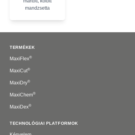
mártott, kötött
mandzsetta
Footer
TERMÉKEK
®
MaxiFlex
®
MaxiCut
®
MaxiDry
®
MaxiChem
®
MaxiDex
TECHNOLÓGIAI PLATFORMOK
Kényelem