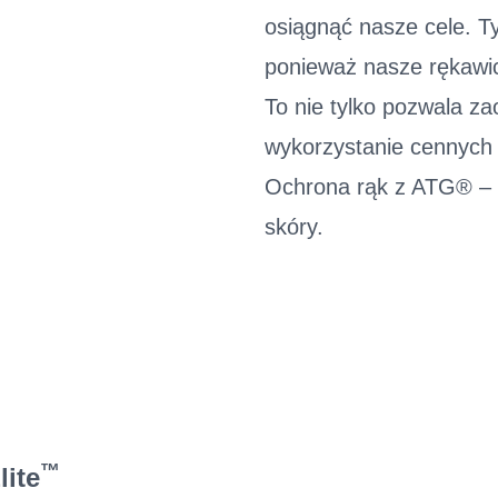
osiągnąć nasze cele. T
ponieważ nasze rękawi
To nie tylko pozwala za
wykorzystanie cennych
Ochrona rąk z ATG® – 
skóry.
™
lite