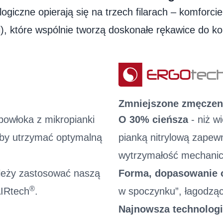
Instrukcje dotyczące pra
giczne opierają się na trzech filarach – komforcie
Informacje dla użytkowni
, które wspólnie tworzą doskonałe rękawice do k
Zmniejszone zmęczeni
owłoka z mikropianki
O 30% cieńsza
- niż w
 aby utrzymać optymalną
pianką nitrylową zapew
wytrzymałość mechani
ależy zastosować naszą
Forma, dopasowanie 
®
AIRtech
.
w spoczynku”, łagodząc
Najnowsza technologi