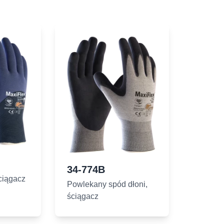
34-774B
ciągacz
Powlekany spód dłoni,
ściągacz