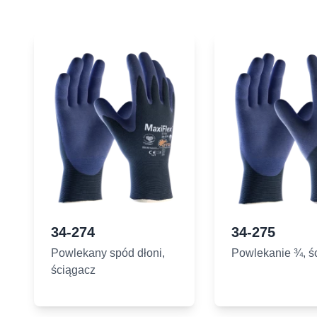
34-274
34-275
Powlekany spód dłoni,
Powlekanie ¾, ś
ściągacz