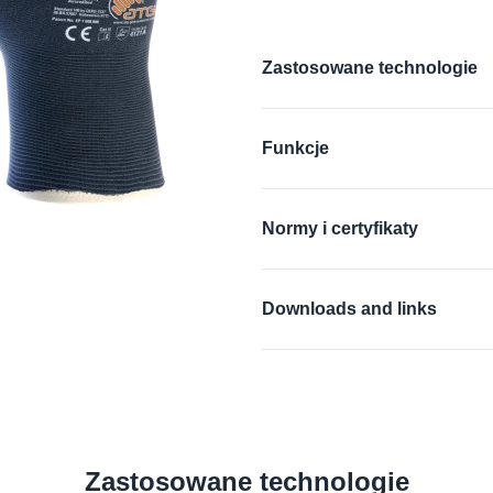
Additional details
Zastosowane technologie
®
®
AIRtech
, DURAtech
, ERG
Funkcje
Dowiedz się więcej
Kompatybilne z ekr
Normy i certyfikaty
FDA compliant
EN 388:2016 + A1:201
Downloads and links
Dowiedz się więcej
Deklaracja zgodności U
Deklaracja zgodności U
Karta charakterystyki
Zastosowane technologie
Karta charakterystki prod