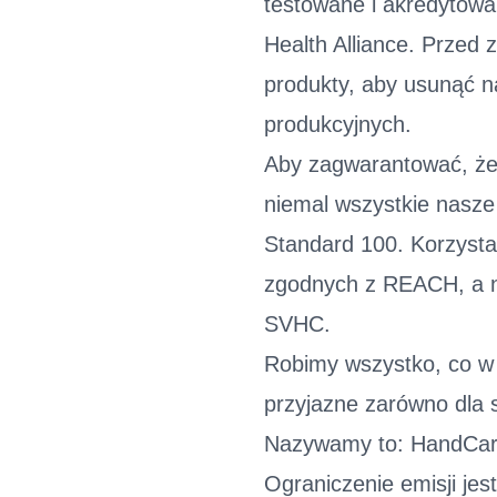
testowane i akredytowa
Health Alliance. Prze
produkty, aby usunąć n
produkcyjnych.
Aby zagwarantować, że 
niemal wszystkie nasz
Standard 100. Korzyst
zgodnych z REACH, a na
SVHC.
Robimy wszystko, co w
przyjazne zarówno dla s
Nazywamy to: HandCa
Ograniczenie emisji jes