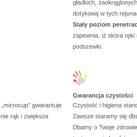
gładkich, zaokrąglonyc
dotykową w tych rejon
Stały poziom penetra
zapewnia, iż skóra ręk
podszewki.
Gwarancja czystości
 „microcup” gwarantuje
Czystość i higiena stan
ie rąk i zwiększa
Zawsze staramy się db
Dbamy o Twoje zdrowie,