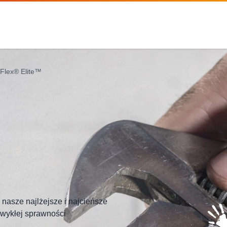
Flex® Elite™
nasze najlżejsze i najcieńsze
wykłej sprawności