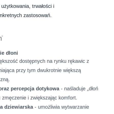
nia
 użytkowania, trwałości i
ka
onkretnych zastosowań.
e dłoni
iększość dostępnych na rynku rękawic z
niająca przy tym dwukrotnie większą
czną.
oraz percepcja dotykowa
- naśladuje „dłoń
 zmęczenie i zwiększając komfort.
a dziewiarska
- umożliwia wytwarzanie