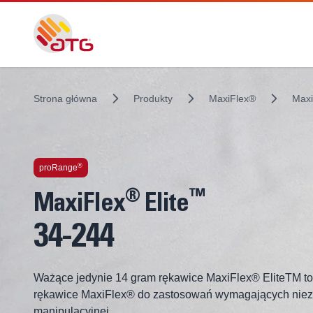
Strona główna
Produkty
MaxiFlex®
Maxi
Zastosowane technologie
®
proRange
®
™
MaxiFlex
Elite
34-244
Ważące jedynie 14 gram rękawice MaxiFlex® EliteTM to 
rękawice MaxiFlex® do zastosowań wymagających niez
manipulacyjnej.