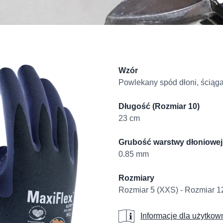
Product informati
Wzór
Powlekany spód dłoni, ściąg
Długość (Rozmiar 10)
23 cm
Grubość warstwy dłoniowej
0.85 mm
Rozmiary
Rozmiar 5 (XXS) - Rozmiar 1
Informacje dla uż
Informacje dla użytkow