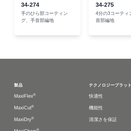
34-274
34-275
手のひら部コーティン
4分の3コーティ
グ、手首部編地
首部編地
Footer
製品
テクノロジープラッ
®
MaxiFlex
快適性
®
MaxiCut
機能性
®
MaxiDry
清潔さを保証
®