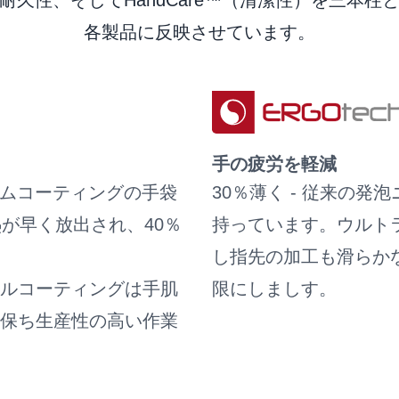
耐久性、そしてHandCare™（清潔性）を三本柱
ユーザー情報
各製品に反映させています。
手の疲労を軽減
ームコーティングの手袋
30％薄く - 従来の
が早く放出され、40％
持っています。ウルトラ
し指先の加工も滑らか
トリルコーティングは手肌
限にしましす。
保ち生産性の高い作業