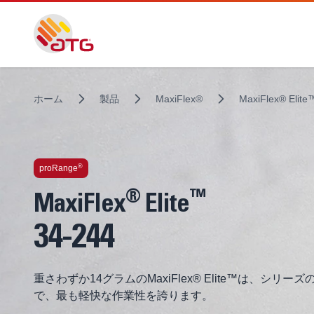
ホーム
製品
MaxiFlex®
MaxiFlex® Elite
テクノロジを多数搭載
®
proRange
®
™
MaxiFlex
Elite
34-244
重さわずか14グラムのMaxiFlex® Elite™は、シ
で、最も軽快な作業性を誇ります。