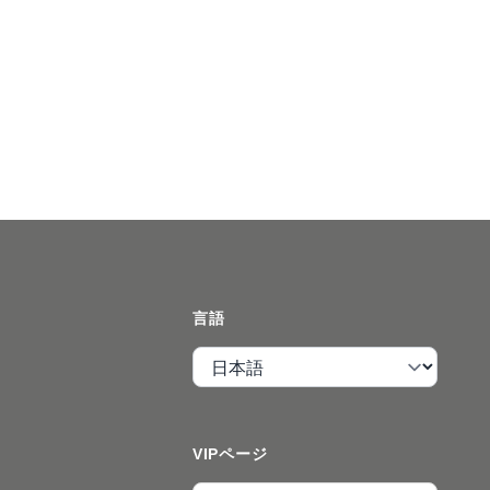
言語
言語
VIPページ