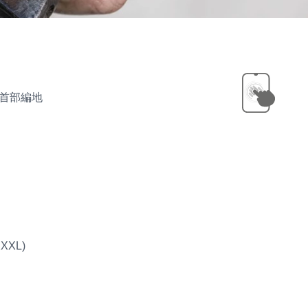
on
首部編地
XXXL)