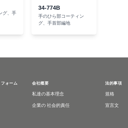
34-774B
ング、手
手のひら部コーティン
グ、手首部編地
トフォーム
会社概要
法的事項
私達の基本理念
規格
企業の 社会的責任
宣言文