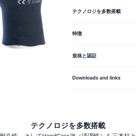
Additional details
テクノロジを多数搭載
®
®
AIRtech
, DURAtech
, ERG
特徴
詳細はこちら
タッチスクリーンと
規格と認証
FDA compliant
EN 388:2016 + A1:201
Downloads and links
詳細はこちら
EU 準拠宣言
EU 準拠宣言
製品安全データシート
テクノロジを多数搭載
商品データシート
洗濯方法