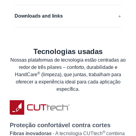
EN 388:2016 + A1:2018:
3442C
Downloads and links
ANSI/ISEA 105 (2016):
A3
Declaração de conformidade UE
Saiba mais
ANSI Declaration of product compliance
Tecnologias usadas
Planilha de dados de produto
Nossas plataformas de tecnologia estão centradas ao
Informação ao Utilizador
redor de três pilares – conforto, durabilidade e
®
HandCare
(limpeza), que juntas, trabalham para
oferecer a experiência ideal para cada aplicação
específica.
Proteção confortável contra cortes
®
Fibras inovadoras
- A tecnologia CUTtech
combina