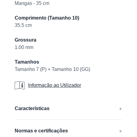
Mangas - 35 cm
Comprimento (Tamanho 10)
35.5 cm
Grossura
1.00 mm
Tamanhos
Tamanho 7 (P) + Tamanho 10 (GG)
Informação ao Utilizador
Informação ao Utilizador
Additional details
Características
Livre de silicone
Normas e certificações