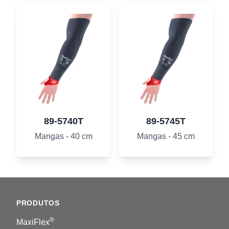
89-5740T
89-5745T
Mangas - 40 cm
Mangas - 45 cm
Footer
PRODUTOS
®
MaxiFlex