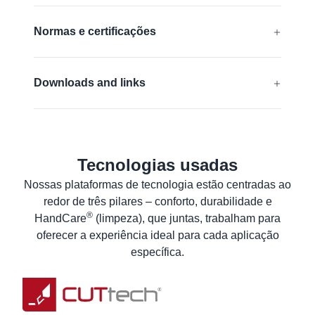
Livre de silicone
Normas e certificações
EN 388:2016 + A1:2018:
3442C
Downloads and links
ANSI/ISEA 105 (2016):
A3
Declaração de conformidade UE
Saiba mais
ANSI Declaration of product compliance
Tecnologias usadas
Especificações Técnicas de Segurança do
Material
Nossas plataformas de tecnologia estão centradas ao
redor de três pilares – conforto, durabilidade e
Planilha de dados de produto
®
HandCare
(limpeza), que juntas, trabalham para
Instruções de Lavagem
oferecer a experiência ideal para cada aplicação
Informação ao Utilizador
específica.