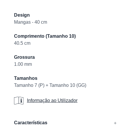
Product information
Design
Mangas - 40 cm
Comprimento (Tamanho 10)
40.5 cm
Grossura
1.00 mm
Tamanhos
Tamanho 7 (P) + Tamanho 10 (GG)
Informação ao Utilizador
Informação ao Utilizador
Additional details
Características