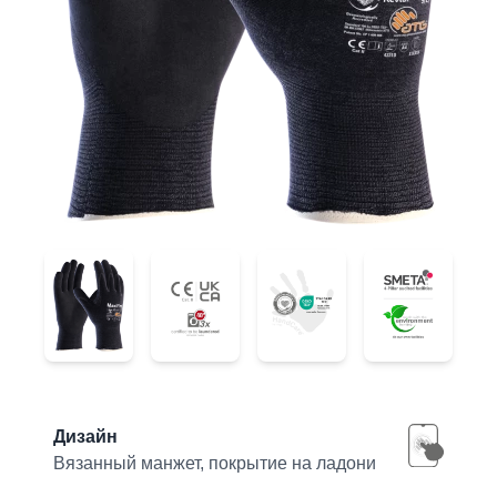
34-1743
34-1743
34-1743
34-1743
Product information
Дизайн
Вязанный манжет, покрытие на ладони