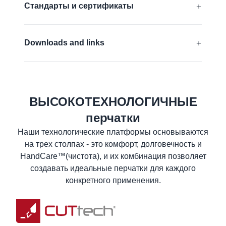
Стандарты и сертификаты
Не содержат силикон
EN 388:2016 + A1:2018:
4331D
Downloads and links
EN 407:2020:
X1XXXX
Декларация соответствия ЕС
ANSI/ISEA 105 (2016):
A4
UKCA Declaration of conformity
ВЫСОКОТЕХНОЛОГИЧНЫЕ
Узнать больше
Паспорт безопасности материала
перчатки
Спецификация
Наши технологические платформы основываются
Памятка по уходу за изделиями
на трех столпах - это комфорт, долговечность и
Информация для пользователя
HandCare™(чистота), и их комбинация позволяет
создавать идеальные перчатки для каждого
конкретного применения.