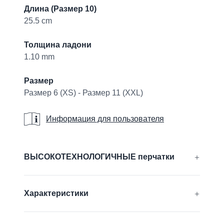
Длина (Размер 10)
25.5 cm
Толщина ладони
1.10 mm
Размер
Размер 6 (XS) - Размер 11 (XXL)
Информация для пользователя
Информация для пользователя
Additional details
ВЫСОКОТЕХНОЛОГИЧНЫЕ перчатки
®
®
®
®
AIRtech
, CUTtech
, DURAtech
, ERGOtech
,
Характеристики
®
®
GRIPtech
, HandCare
Узнать больше
совместимый с сенсорным экраном