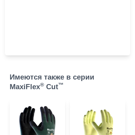
Имеются также в серии
®
™
MaxiFlex
Cut