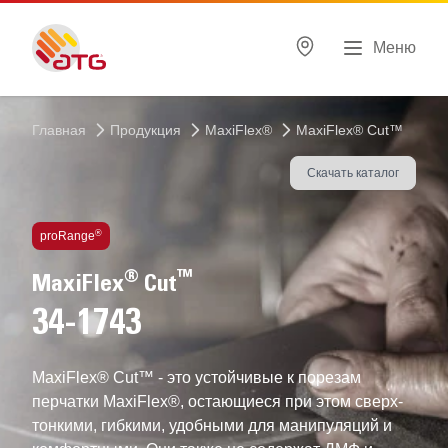
Меню
Главная
Продукция
MaxiFlex®
MaxiFlex® Cut™
Скачать каталог
ВЫСОКОТЕХНОЛОГИЧНЫЕ перчатки
®
proRange
®
™
MaxiFlex
Cut
34-1743
MaxiFlex® Cut™ - это устойчивые к порезам
перчатки MaxiFlex®, остающиеся при этом сверх-
тонкими, гибкими, удобными для манипуляций и