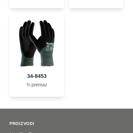
34-8453
¾ premaz
Footer
PROIZVODI