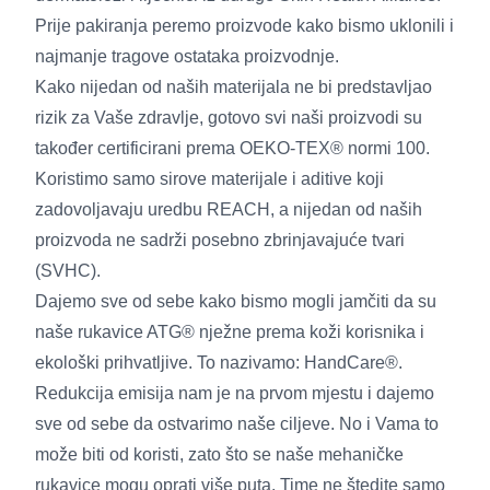
Prije pakiranja peremo proizvode kako bismo uklonili i
najmanje tragove ostataka proizvodnje.
Kako nijedan od naših materijala ne bi predstavljao
rizik za Vaše zdravlje, gotovo svi naši proizvodi su
također certificirani prema OEKO-TEX® normi 100.
Koristimo samo sirove materijale i aditive koji
zadovoljavaju uredbu REACH, a nijedan od naših
proizvoda ne sadrži posebno zbrinjavajuće tvari
(SVHC).
Dajemo sve od sebe kako bismo mogli jamčiti da su
naše rukavice ATG® nježne prema koži korisnika i
ekološki prihvatljive. To nazivamo: HandCare®.
Redukcija emisija nam je na prvom mjestu i dajemo
sve od sebe da ostvarimo naše ciljeve. No i Vama to
može biti od koristi, zato što se naše mehaničke
rukavice mogu oprati više puta. Time ne štedite samo