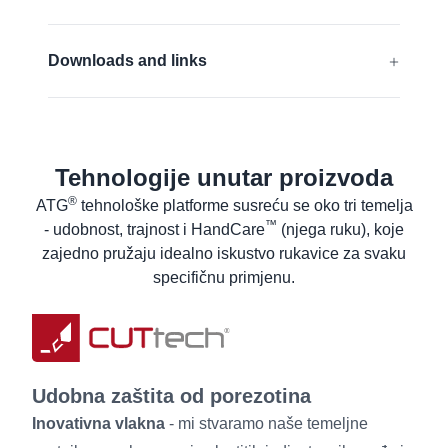
Bez silikona
EN 388:2016 + A1:2018:
4331D
Downloads and links
EN 407:2020 Zaštita od topline:
X1XXXX
EU Izjava o sukladnosti
ANSI/ISEA 105:
A4
UKCA Declaration of conformity
Tehnologije unutar proizvoda
Saznaj više
Sigurnosno tehnički list za materijale
®
ATG
tehnološke platforme susreću se oko tri temelja
Sigurnosno tehnički list za proizvod
™
- udobnost, trajnost i HandCare
(njega ruku), koje
Upute za pranje
zajedno pružaju idealno iskustvo rukavice za svaku
Korisničke upute
specifičnu primjenu.
Udobna zaštita od porezotina
Inovativna vlakna
- mi stvaramo naše temeljne