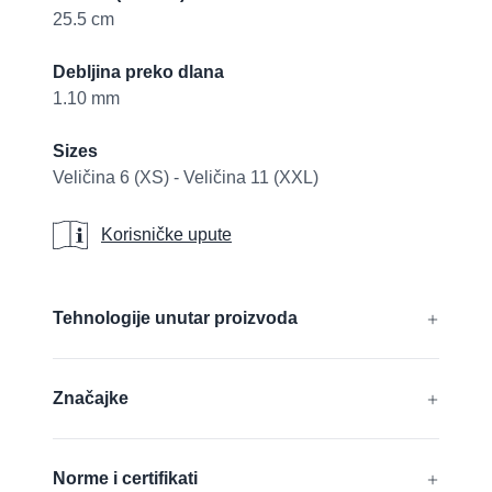
25.5 cm
Debljina preko dlana
1.10 mm
Sizes
Veličina 6 (XS) - Veličina 11 (XXL)
Korisničke upute
Korisničke upute
Additional details
Tehnologije unutar proizvoda
®
®
®
®
AIRtech
, CUTtech
, DURAtech
, ERGOtech
,
Značajke
®
®
GRIPtech
, HandCare
Saznaj više
Pogodne za dodirni zaslon
Norme i certifikati