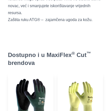
novac, već i smanjujete iskorištavanje vrijednih
resursa.
Zaštita ruku ATG® – zajamčena ugoda za kožu.
®
™
Dostupno i u MaxiFlex
Cut
brendova