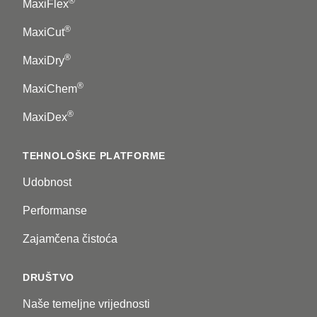
®
MaxiFlex
®
MaxiCut
®
MaxiDry
®
MaxiChem
®
MaxiDex
TEHNOLOŠKE PLATFORME
Udobnost
Performanse
Zajamčena čistoća
DRUŠTVO
Naše temeljne vrijednosti