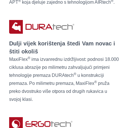
®
®
APT
koja djeluje zajedno s tehnologijom AIRtech
.
Dulji vijek korištenja štedi Vam novac i
štiti okoliš
®
MaxiFlex
ima izvanrednu izdržljivost: podnosi 18.000
ciklusa abrazije po milimetru zahvaljujući primjeni
®
tehnologije premaza DURAtech
u konstrukciji
®
premaza. Po milimetru premaza, MaxiFlex
pruža
preko dvostruko više otpora od drugih rukavica u
svojoj klasi.