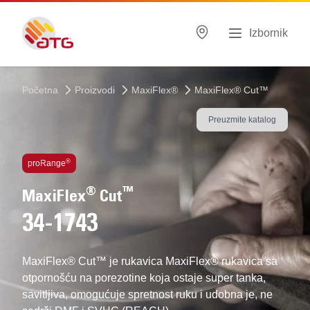
Izbornik
Početna
Proizvodi
MaxiFlex®
MaxiFlex® Cut™
Preuzmite katalog
Tehnologije unutar proizvoda
®
proRange
®
™
MaxiFlex
Cut
34-1743
MaxiFlex® Cut™ je rukavica MaxiFlex® rukavica sa
otpornošću na porezotine koja ostaje super tanka,
savitljiva, omogućuje spretnost ruku i udobna je, ne