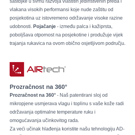
sastojke u svrhu razvoja vlastitih jedinstvenih pređa i
vlakana visokih performansi koje nude zaštitu od
posjekotina uz istovremeno održavanje visoke razine
udobnosti.
Pojačanje
- između palca i kažiprsta,
poboljšava otpornost na posjekotine i produžuje vijek
trajanja rukavica na ovom obično osjetljivom području.
Prozračnost na 360°
Prozračnost na 360°
- Naš patentirani sloj od
mikropjene usmjerava vlagu i toplinu s vaše kože radi
održavanja optimalne temperature ruku i
omogućavanja učinkovitog rada.
Za veći učinak hlađenja koristite našu tehnologiju AD-