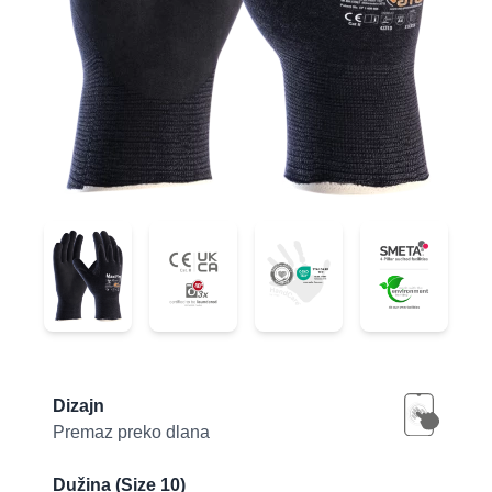
34-1743
34-1743
34-1743
34-1743
Product information
Dizajn
Premaz preko dlana
Dužina (Size 10)