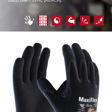
sadrži DMF i SVHC (REACH).