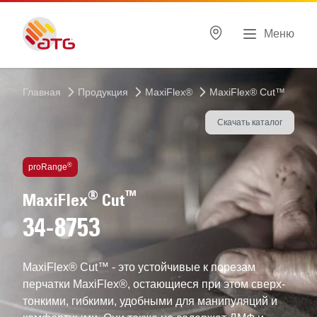
Меню
Главная
Продукция
MaxiFlex®
MaxiFlex® Cut™
Скачать каталог
ВЫСОКОТЕХНОЛОГИЧНЫЕ перчатки
®
proRange
®
™
MaxiFlex
Cut
34-8753
MaxiFlex® Cut™ - это устойчивые к порезам
перчатки MaxiFlex®, остающиеся при этом сверх-
тонкими, гибкими, удобными для манипуляций и