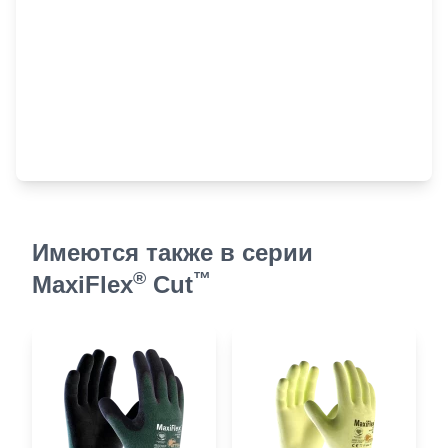
Имеются также в серии
®
™
MaxiFlex
Cut