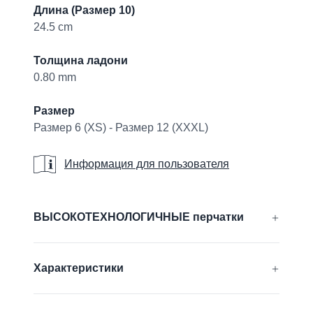
Длина (Размер 10)
24.5 cm
Толщина ладони
0.80 mm
Размер
Размер 6 (XS) - Размер 12 (XXXL)
Информация для пользователя
Информация для пользователя
Additional details
ВЫСОКОТЕХНОЛОГИЧНЫЕ перчатки
®
®
®
®
AIRtech
, CUTtech
, DURAtech
, ERGOtech
,
Характеристики
®
®
GRIPtech
, HandCare
Узнать больше
Не содержат силикон