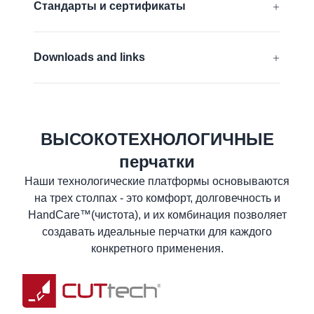
Стандарты и сертификаты
FDA compliant
совместимый с сенсорным экраном
EN 388:2016 + A1:2018:
4331B
Downloads and links
ANSI/ISEA 105 (2016):
A2
Декларация соответствия ЕС
Узнать больше
Паспорт безопасности материала
ВЫСОКОТЕХНОЛОГИЧНЫЕ
Спецификация
перчатки
Памятка по уходу за изделиями
Наши технологические платформы основываются
Информация для пользователя
на трех столпах - это комфорт, долговечность и
HandCare™(чистота), и их комбинация позволяет
создавать идеальные перчатки для каждого
конкретного применения.