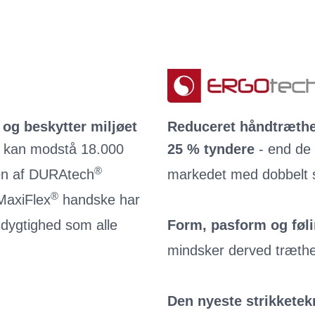
og beskytter miljøet
Reduceret håndtræth
m kan modstå 18.000
25 % tyndere
- end de
®
gen af DURAtech
markedet med dobbelt 
®
MaxiFlex
handske har
sdygtighed som alle
Form, pasform og føl
mindsker derved træthe
Den nyeste strikkete