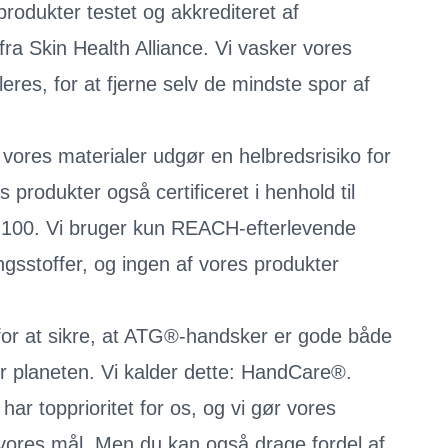
 produkter testet og akkrediteret af
ra Skin Health Alliance. Vi vasker vores
eres, for at fjerne selv de mindste spor af
f vores materialer udgør en helbredsrisiko for
s produkter også certificeret i henhold til
00. Vi bruger kun REACH-efterlevende
ngsstoffer, og ingen af vores produkter
, for at sikre, at ATG®-handsker er gode både
r planeten. Vi kalder dette: HandCare®.
har topprioritet for os, og vi gør vores
 vores mål. Men du kan også drage fordel af