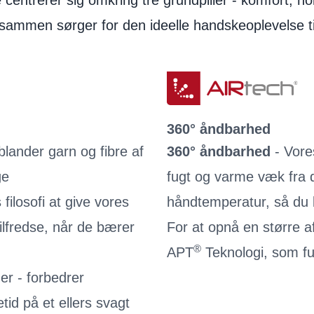
e centrerer sig omkring tre grundpiller - komfort,
sammen sørger for den ideelle handskeoplevelse til
360° åndbarhed
lander garn og fibre af
360° åndbarhed
- Vore
ge
fugt og varme væk fra 
filosofi at give vores
håndtemperatur, så du 
tilfredse, når de bærer
For at opnå en større 
®
APT
Teknologi, som 
r - forbedrer
id på et ellers svagt