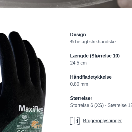
Product informati
Design
¾ belagt strikhandske
Længde (Størrelse 10)
24.5 cm
Håndfladetykkelse
0.80 mm
Størrelser
Størrelse 6 (XS) - Størrelse 
Brugeroplysninge
Brugeroplysninger