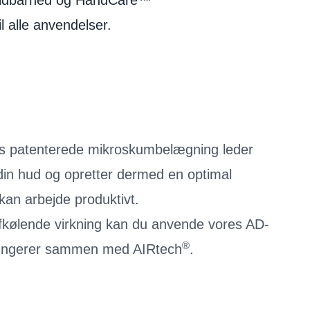
 holdbarhed og HandCare™
 alle anvendelser.
s patenterede mikroskumbelægning leder
din hud og opretter dermed en optimal
kan arbejde produktivt.
afkølende virkning kan du anvende vores AD-
®
fungerer sammen med AIRtech
.