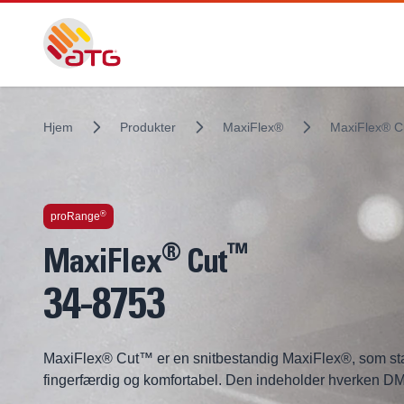
Hjem
Produkter
MaxiFlex®
MaxiFlex® 
Indbygget teknologi
®
proRange
®
™
MaxiFlex
Cut
34-8753
MaxiFlex® Cut™ er en snitbestandig MaxiFlex®, som stad
fingerfærdig og komfortabel. Den indeholder hverken 