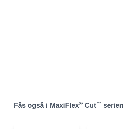
®
™
Fås også i MaxiFlex
Cut
serien