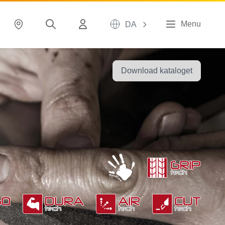
Menu
DA
Download kataloget