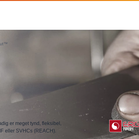
Cut™
ig er meget tynd, fleksibel,
DMF eller SVHCs (REACH).