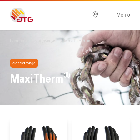
Меню
Главная
Продукция
MaxiTherm®
classicRange
®
MaxiTherm