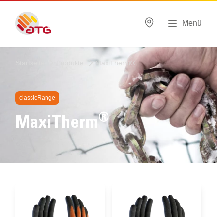
Menü
Startseite
Produkte
MaxiTherm®
classicRange
®
MaxiTherm