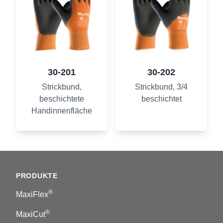
30-201
30-202
Strickbund,
Strickbund, 3/4
beschichtete
beschichtet
Handinnenfläche
Footer
PRODUKTE
®
MaxiFlex
®
MaxiCut