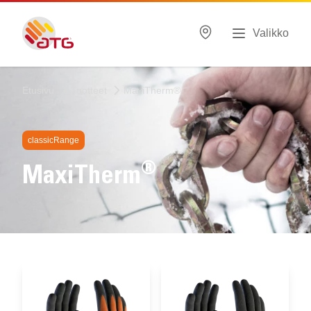
Valikko
Etusivu
Tuotteet
MaxiTherm®
classicRange
®
MaxiTherm