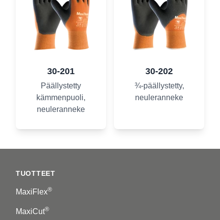
30-201
30-202
Päällystetty
¾-päällystetty,
kämmenpuoli,
neuleranneke
neuleranneke
Footer
TUOTTEET
®
MaxiFlex
®
MaxiCut