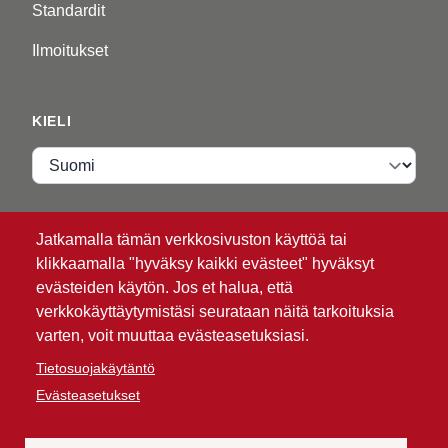
Standardit
Ilmoitukset
KIELI
Kieli
VIP ZONE
Jatkamalla tämän verkkosivuston käyttöä tai
klikkaamalla "hyväksy kaikki evästeet" hyväksyt
Kirjaudu
evästeiden käytön. Jos et halua, että
verkkokäyttäytymistäsi seurataan näitä tarkoituksia
varten, voit muuttaa evästeasetuksiasi.
Tietosuojakäytäntö
Evästeasetukset
®
© 2026 ATG
Intelligent Glove Solutions. Kaikki