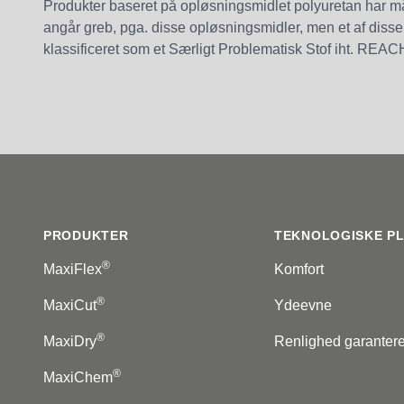
Produkter baseret på opløsningsmidlet polyuretan har 
angår greb, pga. disse opløsningsmidler, men et af diss
klassificeret som et Særligt Problematisk Stof iht. REAC
Footer
PRODUKTER
TEKNOLOGISKE P
®
MaxiFlex
Komfort
®
MaxiCut
Ydeevne
®
MaxiDry
Renlighed garantere
®
MaxiChem