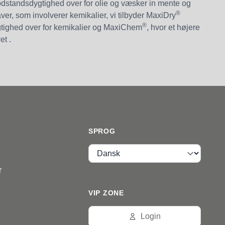
standsdygtighed over for olie og væsker in mente og
®
ver, som involverer kemikalier, vi tilbyder MaxiDry
®
ighed over for kemikalier og MaxiChem
, hvor et højere
et .
SPROG
Sprog
r
VIP ZONE
Login