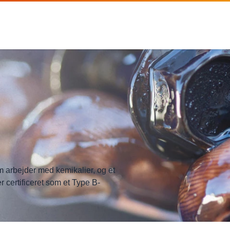
m arbejder med kemikalier, og et
certificeret som et Type B-