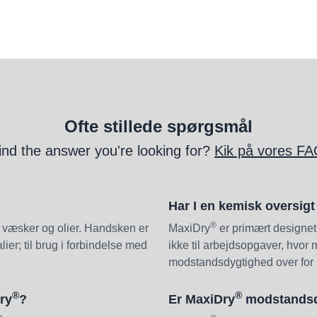
Ofte stillede spørgsmål
find the answer you're looking for?
Kik på vores FA
Har I en kemisk oversigt
®
e væsker og olier. Handsken er
MaxiDry
er primært designet
ier; til brug i forbindelse med
ikke til arbejdsopgaver, hvor
modstandsdygtighed over for 
®
®
ry
?
Er MaxiDry
modstandsdy