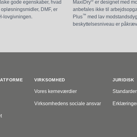
®
måske gode egenskaber, hvad
MaxiDry
er designet med mod
e opløsningsmidler, DMF, er
anbefales ikke til arbejdsopga
™
H-lovgivningen.
Plus
med lav modstandsdygt
beskyttelsesniveau er påkræv
LATFORME
VIRKSOMHED
JURIDISK
Vores kerneværdier
Standarder
Virksomhedens sociale ansvar
Erklæringe
t