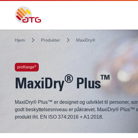
Hjem
Produkter
MaxiDry®
®
proRange
®
™
MaxiDry
Plus
MaxiDry® Plus™ er designet og udviklet til personer, so
godt beskyttelsesniveau er påkrævet. MaxiDry® Plus™ er 
produkt iht. EN ISO 374:2016 + A1:2018.