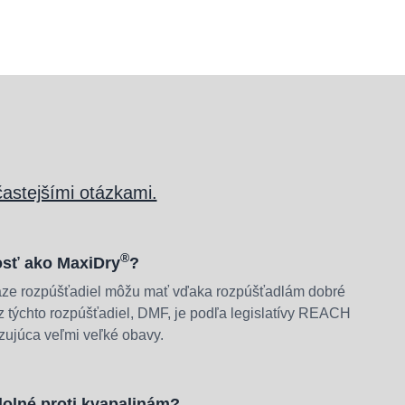
častejšími otázkami.
®
osť ako MaxiDry
?
áze rozpúšťadiel môžu mať vďaka rozpúšťadlám dobré
o z týchto rozpúšťadiel, DMF, je podľa legislatívy REACH
zujúca veľmi veľké obavy.
olné proti kvapalinám?