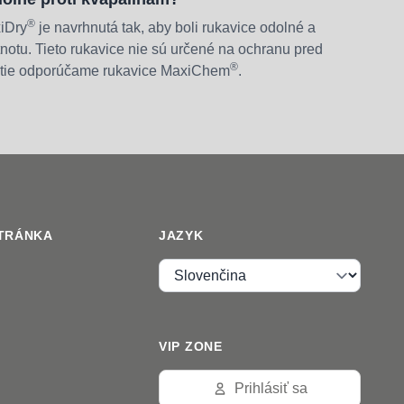
®
iDry
je navrhnutá tak, aby boli rukavice odolné a
notu. Tieto rukavice nie sú určené na ochranu pred
®
žitie odporúčame rukavice MaxiChem
.
TRÁNKA
JAZYK
Jazyk
VIP ZONE
Prihlásiť sa