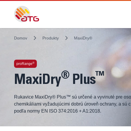
Domov
Produkty
MaxiDry®
®
proRange
®
™
MaxiDry
Plus
Rukavice MaxiDry® Plus™ sú určené a vyvinuté pre osob
chemikáliami vyžadujúcimi dobrú úroveň ochrany, a sú c
podľa normy EN ISO 374:2016 + A1:2018.