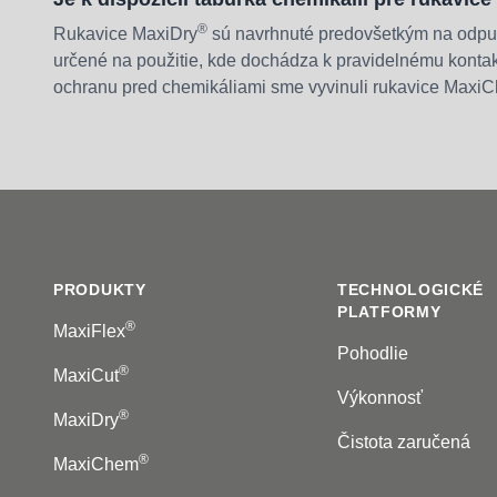
®
Rukavice MaxiDry
sú navrhnuté predovšetkým na odpu
určené na použitie, kde dochádza k pravidelnému kontak
ochranu pred chemikáliami sme vyvinuli rukavice Maxi
Footer
PRODUKTY
TECHNOLOGICKÉ
PLATFORMY
®
MaxiFlex
Pohodlie
®
MaxiCut
Výkonnosť
®
MaxiDry
Čistota zaručená
®
MaxiChem