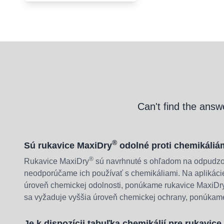
Can't find the answ
®
Sú rukavice MaxiDry
odolné proti chemikáli
®
Rukavice MaxiDry
sú navrhnuté s ohľadom na odpudzov
neodporúčame ich používať s chemikáliami. Na aplikácie
úroveň chemickej odolnosti, ponúkame rukavice MaxiDr
sa vyžaduje vyššia úroveň chemickej ochrany, ponúka
Je k dispozícii tabuľka chemikálií pre rukavic