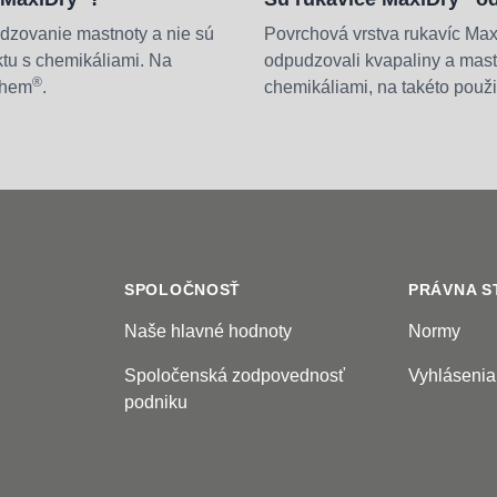
dzovanie mastnoty a nie sú
Povrchová vrstva rukavíc Max
tu s chemikáliami. Na
odpudzovali kvapaliny a mast
®
Chem
.
chemikáliami, na takéto pou
SPOLOČNOSŤ
PRÁVNA S
Naše hlavné hodnoty
Normy
Spoločenská zodpovednosť
Vyhlásenia
podniku