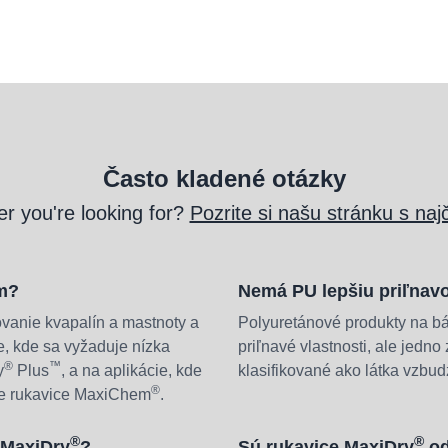
Často kladené otázky
er you're looking for?
Pozrite si našu stránku s naj
ám?
Nemá PU lepšiu priľnav
anie kvapalín a mastnoty a
Polyuretánové produkty na b
, kde sa vyžaduje nízka
priľnavé vlastnosti, ale jedn
®
™
y
Plus
, a na aplikácie, kde
klasifikované ako látka vzbud
®
me rukavice MaxiChem
.
®
®
e MaxiDry
?
Sú rukavice MaxiDry
od