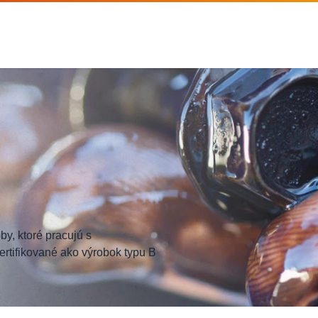
y, ktoré pracujú s
ertifikované ako výrobok typu B