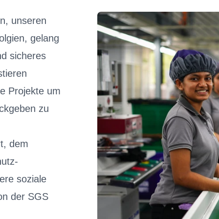
n, unseren
olgien, gelang
nd sicheres
stieren
le Projekte um
ückgeben zu
rt, dem
hutz-
re soziale
on der SGS