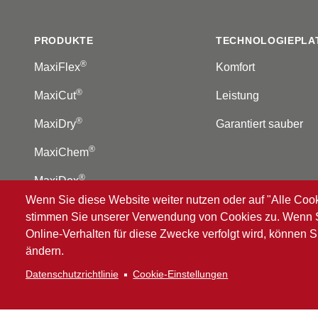
PRODUKTE
TECHNOLOGIEPLA
®
MaxiFlex
Komfort
®
MaxiCut
Leistung
®
MaxiDry
Garantiert sauber
®
MaxiChem
®
MaxiDex
Wenn Sie diese Website weiter nutzen oder auf "Alle Cook
stimmen Sie unserer Verwendung von Cookies zu. Wenn Si
Online-Verhalten für diese Zwecke verfolgt wird, können S
®
© 2026 ATG
Intelligent Glove Solutions. Alle Rechte vo
ändern.
Datenschutzbestimmungen
|
Rechtliche Hinweise
Datenschutzrichtlinie
Cookie-Einstellungen