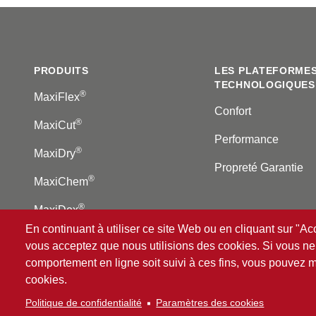
Footer
PRODUITS
LES PLATEFORME
TECHNOLOGIQUES
®
MaxiFlex
Confort
®
MaxiCut
Performance
®
MaxiDry
Propreté Garantie
®
MaxiChem
®
MaxiDex
En continuant à utiliser ce site Web ou en cliquant sur "Ac
vous acceptez que nous utilisions des cookies. Si vous ne
comportement en ligne soit suivi à ces fins, vous pouvez 
®
© 2026 ATG
Intelligent Glove Solutions. Tous droits rés
cookies.
Politique de confidentialité
|
Clause de non-responsabil
Politique de confidentialité
Paramètres des cookies