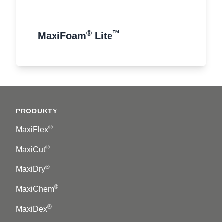
®
™
MaxiFoam
Lite
Footer
PRODUKTY
®
MaxiFlex
®
MaxiCut
®
MaxiDry
®
MaxiChem
®
MaxiDex