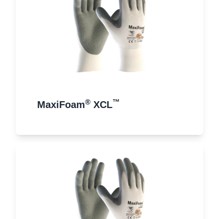
®
™
MaxiFoam
XCL