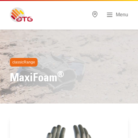
Menu
Domov
Produkty
classicRange
®
MaxiFoam