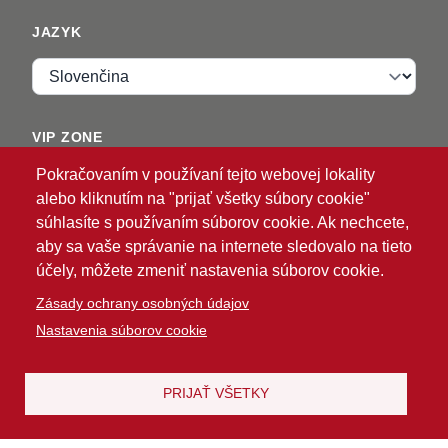
JAZYK
Jazyk
VIP ZONE
Pokračovaním v používaní tejto webovej lokality
Prihlásiť sa
alebo kliknutím na "prijať všetky súbory cookie"
súhlasíte s používaním súborov cookie. Ak nechcete,
aby sa vaše správanie na internete sledovalo na tieto
účely, môžete zmeniť nastavenia súborov cookie.
Zásady ochrany osobných údajov
Nastavenia súborov cookie
®
© 2026 ATG
Intelligent Glove Solutions. Všetky
práva vyhradené.
Zásady ochrany osobných
Vzdanie sa
PRIJAŤ VŠETKY
údajov
|
zodpovednosti