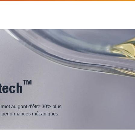
™
tech
rmet au gant d’être 30% plus
ne performances mécaniques.