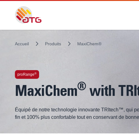
Accueil
Produits
MaxiChem®
®
proRange
®
MaxiChem
with TRI
Équipé de notre technologie innovante TRItech™, qui pe
fin et 100% plus confortable tout en conservant de bon