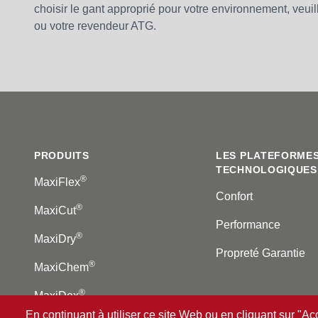
choisir le gant approprié pour votre environnement, veuil
ou votre revendeur ATG.
Footer
PRODUITS
LES PLATEFORME
TECHNOLOGIQUES
®
MaxiFlex
Confort
®
MaxiCut
Performance
®
MaxiDry
Propreté Garantie
®
MaxiChem
®
MaxiDex
En continuant à utiliser ce site Web ou en cliquant sur "Ac