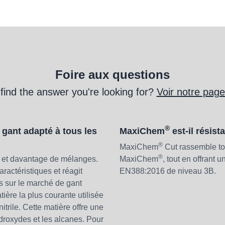
Foire aux questions
 find the answer you're looking for?
Voir notre pag
®
 gant adapté à tous les
MaxiChem
est-il résis
®
MaxiChem
Cut rassemble tou
®
hé et davantage de mélanges.
MaxiChem
, tout en offrant
actéristiques et réagit
EN388:2016 de niveau 3B.
as sur le marché de gant
tière la plus courante utilisée
itrile. Cette matière offre une
ydroxydes et les alcanes. Pour